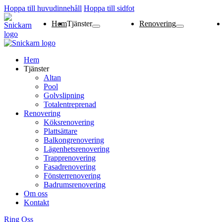
Hoppa till huvudinnehåll
Hoppa till sidfot
Hem
Tjänster
Renovering
Altan
Pool
Golvslipning
Totalentreprenad
Köksrenovering
Plattsättare
Balkongrenovering
Lägenhetsrenoverin
Trapprenovering
Fasadrenovering
Fönsterrenovering
Badrumsrenovering
Hem
Tjänster
Altan
Pool
Golvslipning
Totalentreprenad
Renovering
Köksrenovering
Plattsättare
Balkongrenovering
Lägenhetsrenovering
Trapprenovering
Fasadrenovering
Fönsterrenovering
Badrumsrenovering
Om oss
Kontakt
Ring Oss