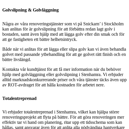
Golvslipning & Golvläggning
Några av våra renoveringstjänster som vi på Snickarn’ i Stockholm
kan anlitas för är golvslipning för att förbättra redan lagt golv i
bostaden, samt även hjälp med att lägga golv efter din smak och för
att ge fastigheten ett bättre helhetsintryck.
Både när vi anlitas för att lägga eller slipa golv kan vi även behandla
golvet med passande ytbehandling för att ge golvet rätt finish och en
bättre livslängd.
Kontakta vår kundtjänst för att få mer information när du behöver
hjälp med golvläggning eller golvslipning i Stenhamra. Vi erbjuder
alltid marknadskonkurrerande priser och våra tjänster täcks även upp
av ROT-avdraget för att hålla kostnaden för arbetet nere.
Totalentreprenad
Vi erbjuder totalentreprenad i Stenhamra, vilket kan hjälpa större
renoveringsprojekt att flyta på bättre. För att göra renoveringen mer
effektiv tar vi hand om planering, ritar upp ett tidsschema som kan
hållas, samt ansvarar även för att anlita alla nödvändiga hantverkare