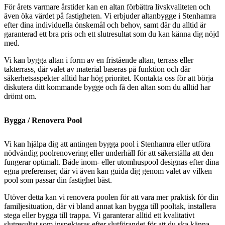
För årets varmare årstider kan en altan förbättra livskvaliteten och
även öka värdet på fastigheten. Vi erbjuder altanbygge i Stenhamra
efter dina individuella önskemål och behov, samt där du alltid är
garanterad ett bra pris och ett slutresultat som du kan känna dig nöjd
med.
Vi kan bygga altan i form av en fristående altan, terrass eller
takterrass, där valet av material baseras på funktion och där
säkerhetsaspekter alltid har hög prioritet. Kontakta oss för att börja
diskutera ditt kommande bygge och få den altan som du alltid har
drömt om.
Bygga / Renovera Pool
Vi kan hjälpa dig att antingen bygga pool i Stenhamra eller utföra
nödvändig poolrenovering eller underhåll för att säkerställa att den
fungerar optimalt. Både inom- eller utomhuspool designas efter dina
egna preferenser, där vi även kan guida dig genom valet av vilken
pool som passar din fastighet bäst.
Utöver detta kan vi renovera poolen för att vara mer praktisk för din
familjesituation, där vi bland annat kan bygga till pooltak, installera
stega eller bygga till trappa. Vi garanterar alltid ett kvalitativt
slutresultat som inspekteras efter slutförandet för att du ska känna