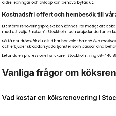
äldre ledningar och avlopp kan behöva bytas ut.
Kostnadsfri offert och hembesök till vå
Ett större renoveringsprojekt kan kännas lite motigt att boka
med att välja Snickarn' i Stockholm och erbjuder därför en 
Så få det drömkök du alltid har har velat ha och öka motivat
och erbjuder skräddarsydda tjänster som passar dina beho
Letar du en professionell snickare i Stockholm, ring 08-446 854
Vanliga frågor om köksren
Vad kostar en köksrenovering i Sto
Kostnaden för att renovera kök varierar väldigt mycket. Ett g