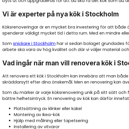
byts ut och uppgraderas för att du ska få det kök som du al
Vi är experter på nya kök i Stockholm
Köksrenoveringar är en mycket bra investering för att både ö
spenderar väldigt mycket tid i detta rum. Med en mindre ell
Som
snickare i Stockholm
har vi sedan bolaget grundades fö
arbete ska vara av hög kvalitet och där vi väljer material
Vad ingår när man vill renovera kök i S
Att renovera ett kök i Stockholm kan innebära att man både p
skräddarsytt efter dina önskemål. Men en renovering kan äv
Som du märker är varje köksrenovering unik på sitt sätt och för
bättre helhetsintryck. En renovering av kök kan därför innefatt
Plattsättning av klinker eller kakel
Montering av Ikea-kök
Hjälp med målning eller tapetsering
Installering av vitvaror