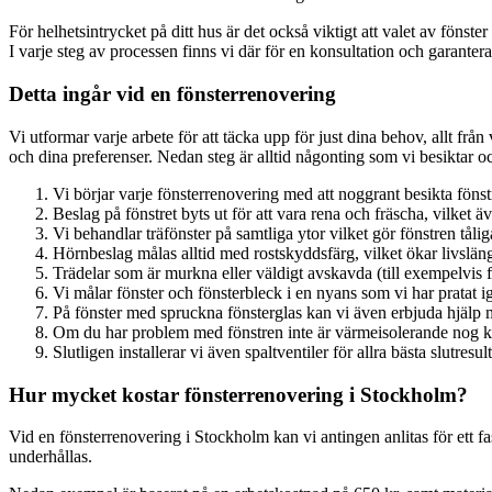
För helhetsintrycket på ditt hus är det också viktigt att valet av fönste
I varje steg av processen finns vi där för en konsultation och garanterar 
Detta ingår vid en fönsterrenovering
Vi utformar varje arbete för att täcka upp för just dina behov, allt frå
och dina preferenser. Nedan steg är alltid någonting som vi besiktar o
Vi börjar varje fönsterrenovering med att noggrant besikta fönstr
Beslag på fönstret byts ut för att vara rena och fräscha, vilket 
Vi behandlar träfönster på samtliga ytor vilket gör fönstren tå
Hörnbeslag målas alltid med rostskyddsfärg, vilket ökar livslän
Trädelar som är murkna eller väldigt avskavda (till exempelvis 
Vi målar fönster och fönsterbleck i en nyans som vi har pratat ig
På fönster med spruckna fönsterglas kan vi även erbjuda hjälp 
Om du har problem med fönstren inte är värmeisolerande nog kan
Slutligen installerar vi även spaltventiler för allra bästa slutresult
Hur mycket kostar fönsterrenovering i Stockholm?
Vid en fönsterrenovering i Stockholm kan vi antingen anlitas för ett f
underhållas.