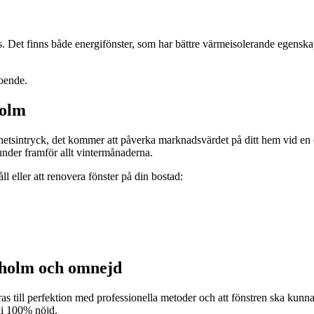
. Det finns både energifönster, som har bättre värmeisolerande egensk
boende.
holm
lhetsintryck, det kommer att påverka marknadsvärdet på ditt hem vid en 
under framför allt vintermånaderna.
ll eller att renovera fönster på din bostad:
ckholm och omnejd
as till perfektion med professionella metoder och att fönstren ska kunna
bli 100% nöjd.