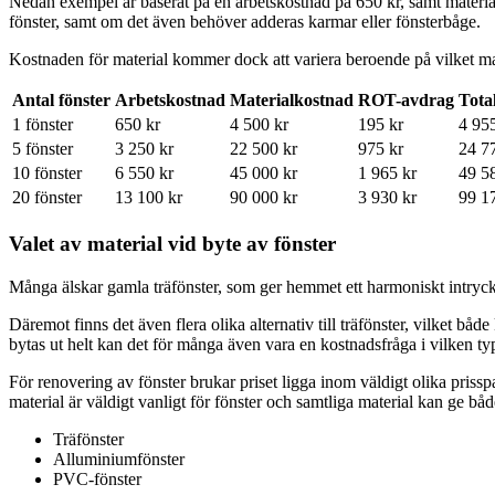
Nedan exempel är baserat på en arbetskostnad på 650 kr, samt materia
fönster, samt om det även behöver adderas karmar eller fönsterbåge.
Kostnaden för material kommer dock att variera beroende på vilket ma
Antal fönster
Arbetskostnad
Materialkostnad
ROT-avdrag
Tota
1 fönster
650 kr
4 500 kr
195 kr
4 95
5 fönster
3 250 kr
22 500 kr
975 kr
24 7
10 fönster
6 550 kr
45 000 kr
1 965 kr
49 5
20 fönster
13 100 kr
90 000 kr
3 930 kr
99 1
Valet av material vid byte av fönster
Många älskar gamla träfönster, som ger hemmet ett harmoniskt intryc
Däremot finns det även flera olika alternativ till träfönster, vilket bå
bytas ut helt kan det för många även vara en kostnadsfråga i vilken t
För renovering av fönster brukar priset ligga inom väldigt olika prissp
material är väldigt vanligt för fönster och samtliga material kan ge bå
Träfönster
Alluminiumfönster
PVC-fönster