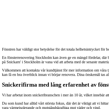
Fönstren har väldigt stor betydelse för det totala helhetsintrycket för b
En fönsterrenovering Stockholm kan även ge en mängd fördelar, där byte
på Snickarn' i Stockholm är vana vid att arbeta med de senaste materia
Välkommen att kontakta vår kundtjänst för mer information om våra tjänst
kan få en bra överblick innan vi börjar renovera. Dina önskemål tas al
Snickerifirma med lång erfarenhet av föns
Vi har arbetat inom snickeribranschen i mer än 10 år, vilket innebär att 
Du som kund har alltid vårt största fokus, där det är viktigt att vi hi
vara värmeisolerande och motståndskraftiga mot väder och vind.