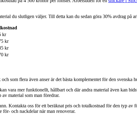
lkostnad på 4 500 kronor per fönster. Arbetstiden för en
snickare i Sto
terial du slutligen väljer. Till detta kan du sedan göra 30% avdrag på
lkostnad
5 kr
75 kr
85 kr
70 kr
k och som flera även anser är det bästa komplementet för den svenska h
de kan vara mer funktionellt, hållbart och där andra material även kan bi
yp av material som man föredrar.
ann. Kontakta oss för ett beräknat pris och totalkostnad för den typ av 
de för- och nackdelar när man renoverar.