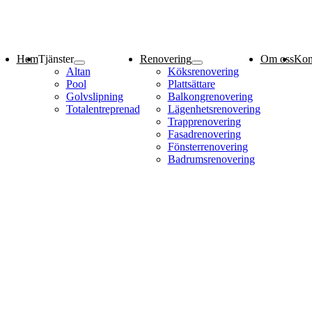
Hem
Tjänster
Renovering
Om oss
Kon
Altan
Köksrenovering
Pool
Plattsättare
Golvslipning
Balkongrenovering
Totalentreprenad
Lägenhetsrenovering
Trapprenovering
Fasadrenovering
Fönsterrenovering
Badrumsrenovering