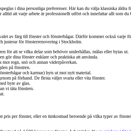
r speglas i dina personliga preferenser. Här kan du välja klassiska äldra 
alltid att varje arbete är professionellt utfört och innefattar allt som du
n valet av färg till fönster och fönsterbågar. Därför kommer också varje f
ch justerar för fönsterrenovering i Stockholm.
en för att se vilka delar som behöver underhållas, målas eller bytas ut.
även gör dina fönster enklare och praktiska att använda.
liga mot regn, snö och annan väderpåverkan.
gden på fönstren.
fönsterbågar och karmar) byts ut mot nytt material.
enom på förhand. De flesta väljer svarta eller vita fönster.
med byte av glas.
 vi täta fönstren.
at.
ast pris per fönster, eller en timkostnad beroende på vilka typer av fön