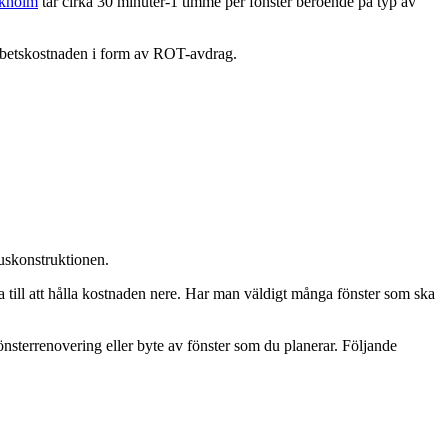
ckholm
tar cirka 30 minuter-1 timme per fönster beroende på typ av
 arbetskostnaden i form av ROT-avdrag.
uskonstruktionen.
dra till att hålla kostnaden nere. Har man väldigt många fönster som ska
fönsterrenovering eller byte av fönster som du planerar. Följande