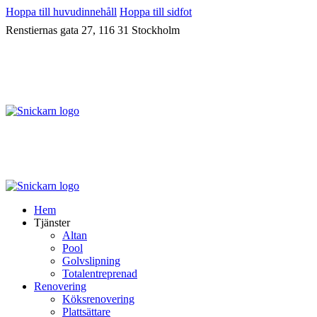
Hoppa till huvudinnehåll
Hoppa till sidfot
Renstiernas gata 27, 116 31 Stockholm
Hem
Tjänster
Altan
Pool
Golvslipning
Totalentreprenad
Renovering
Köksrenovering
Plattsättare