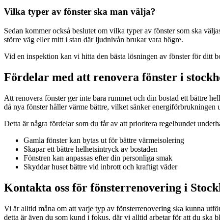
Vilka typer av fönster ska man välja?
Sedan kommer också beslutet om vilka typer av fönster som ska väljas
större väg eller mitt i stan där ljudnivån brukar vara högre.
Vid en inspektion kan vi hitta den bästa lösningen av fönster för ditt 
Fördelar med att renovera fönster i stock
Att renovera fönster ger inte bara rummet och din bostad ett bättre he
då nya fönster håller värme bättre, vilket sänker energiförbrukningen 
Detta är några fördelar som du får av att prioritera regelbundet underhå
Gamla fönster kan bytas ut för bättre värmeisolering
Skapar ett bättre helhetsintryck av bostaden
Fönstren kan anpassas efter din personliga smak
Skyddar huset bättre vid inbrott och kraftigt väder
Kontakta oss för fönsterrenovering i Sto
Vi är alltid måna om att varje typ av fönsterrenovering ska kunna utför
detta är även du som kund i fokus, där vi alltid arbetar för att du ska 