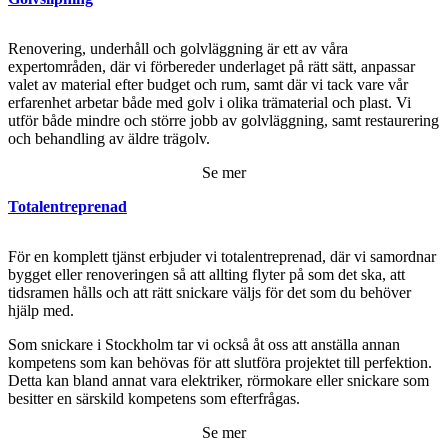
Renovering, underhåll och golvläggning är ett av våra
expertområden, där vi förbereder underlaget på rätt sätt, anpassar
valet av material efter budget och rum, samt där vi tack vare vår
erfarenhet arbetar både med golv i olika trämaterial och plast. Vi
utför både mindre och större jobb av golvläggning, samt restaurering
och behandling av äldre trägolv.
Se mer
Totalentreprenad
För en komplett tjänst erbjuder vi totalentreprenad, där vi samordnar
bygget eller renoveringen så att allting flyter på som det ska, att
tidsramen hålls och att rätt snickare väljs för det som du behöver
hjälp med.
Som snickare i Stockholm tar vi också åt oss att anställa annan
kompetens som kan behövas för att slutföra projektet till perfektion.
Detta kan bland annat vara elektriker, rörmokare eller snickare som
besitter en särskild kompetens som efterfrågas.
Se mer