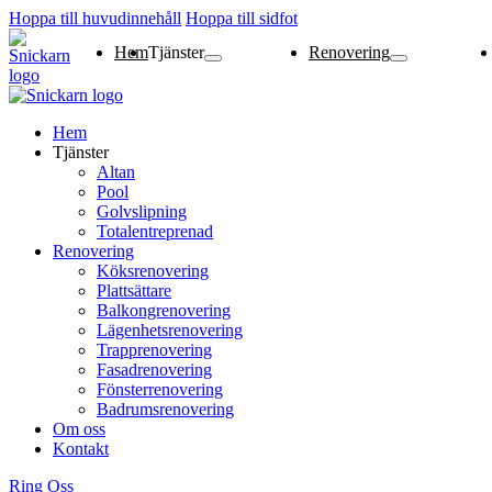
Hoppa till huvudinnehåll
Hoppa till sidfot
Hem
Tjänster
Renovering
Altan
Pool
Golvslipning
Totalentreprenad
Köksrenovering
Plattsättare
Balkongrenovering
Lägenhetsrenoverin
Trapprenovering
Fasadrenovering
Fönsterrenovering
Badrumsrenovering
Hem
Tjänster
Altan
Pool
Golvslipning
Totalentreprenad
Renovering
Köksrenovering
Plattsättare
Balkongrenovering
Lägenhetsrenovering
Trapprenovering
Fasadrenovering
Fönsterrenovering
Badrumsrenovering
Om oss
Kontakt
Ring Oss