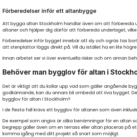
Förberedelser inför ett altanbygge
Att bygga altan Stockholm handlar även om att förbereda unde
altaner och hjälper dig därför att förbereda underlaget, vil
Förberedelser inför bygget innebär att sly och ogräs tas bo
att stenplattor läggs direkt på. Vill du istället ha en lite h
Innan arbetet ser vi över eventuella risker och om annan beha
Behöver man bygglov för altan i Stockh
Det är viktigt att du kollar upp vad som gäller angående by
godkännande, kan du annars bli ombedd att riva bygget. Det
bygglov för altan i Stockholm?
I de flesta fall krävs ett bygglov för altanen som även inklud
De exempel som angivs är olika benämningar för en altan so
begrepp gäller även om en terrass eller altan placeras på ett t
komma igång med ditt projekt så snart som möjligt.