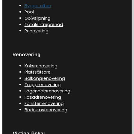
Bygga altan
Pool
Golvslipning
Totalentreprenad
Renovering
Renovering
Köksrenovering
Plattsättare
Balkongrenovering
Trapprenovering
Lägenhetsrenovering
Fasadrenovering
Fönsterrenovering
Badrumsrenovering
Viktiga länkar