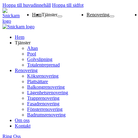
Hoppa till huvudinnehåll
Hoppa till sidfot
Hem
Tjänster
Renovering
Altan
Pool
Golvslipning
Totalentreprenad
Köksrenovering
Plattsättare
Balkongrenovering
Lägenhetsrenoverin
Trapprenovering
Fasadrenovering
Fönsterrenovering
Badrumsrenovering
Hem
Tjänster
Altan
Pool
Golvslipning
Totalentreprenad
Renovering
Köksrenovering
Plattsättare
Balkongrenovering
Lägenhetsrenovering
Trapprenovering
Fasadrenovering
Fönsterrenovering
Badrumsrenovering
Om oss
Kontakt
Ring Oss