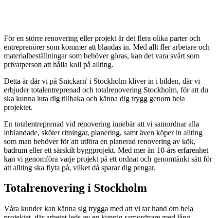
För en större renovering eller projekt är det flera olika parter och
entreprenörer som kommer att blandas in. Med allt fler arbetare och
materialbeställningar som behöver göras, kan det vara svårt som
privatperson att hålla koll på allting.
Detta är där vi på Snickarn' i Stockholm kliver in i bilden, där vi
erbjuder totalentreprenad och totalrenovering Stockholm, för att du
ska kunna luta dig tillbaka och känna dig trygg genom hela
projektet.
En totalentreprenad vid renovering innebär att vi samordnar alla
inblandade, sköter ritningar, planering, samt även köper in allting
som man behöver för att utföra en planerad renovering av kök,
badrum eller ett särskilt byggprojekt. Med mer än 10-års erfarenhet
kan vi genomföra varje projekt på ett ordnat och genomtänkt sätt för
att allting ska flyta på, vilket då sparar dig pengar.
Totalrenovering i Stockholm
Våra kunder kan känna sig trygga med att vi tar hand om hela
projektet, där arbetet leds av en kunnig samordnare med lång