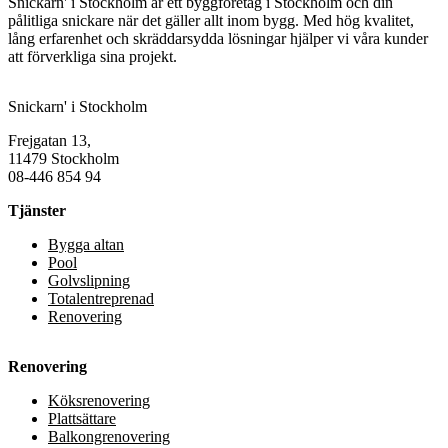
Snickarn' i Stockholm är ett byggföretag i Stockholm och din
pålitliga snickare när det gäller allt inom bygg. Med hög kvalitet,
lång erfarenhet och skräddarsydda lösningar hjälper vi våra kunder
att förverkliga sina projekt.
Snickarn' i Stockholm
Frejgatan 13,
11479 Stockholm
08-446 854 94
Tjänster
Bygga altan
Pool
Golvslipning
Totalentreprenad
Renovering
Renovering
Köksrenovering
Plattsättare
Balkongrenovering