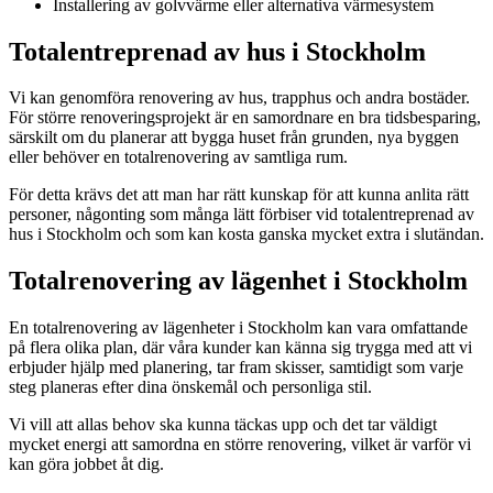
Installering av golvvärme eller alternativa värmesystem
Totalentreprenad av hus i Stockholm
Vi kan genomföra renovering av hus, trapphus och andra bostäder.
För större renoveringsprojekt är en samordnare en bra tidsbesparing,
särskilt om du planerar att bygga huset från grunden, nya byggen
eller behöver en totalrenovering av samtliga rum.
För detta krävs det att man har rätt kunskap för att kunna anlita rätt
personer, någonting som många lätt förbiser vid totalentreprenad av
hus i Stockholm och som kan kosta ganska mycket extra i slutändan.
Totalrenovering av lägenhet i Stockholm
En totalrenovering av lägenheter i Stockholm kan vara omfattande
på flera olika plan, där våra kunder kan känna sig trygga med att vi
erbjuder hjälp med planering, tar fram skisser, samtidigt som varje
steg planeras efter dina önskemål och personliga stil.
Vi vill att allas behov ska kunna täckas upp och det tar väldigt
mycket energi att samordna en större renovering, vilket är varför vi
kan göra jobbet åt dig.