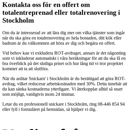
Kontakta oss för en offert om
totalentreprenad eller totalrenovering i
Stockholm
Om du är intresserad av att lära dig mer om vilka tjänster som ingår
när du ska göra en totalrenovering av hela bostaden, ditt kök eller
badrum är du välkommen att höra av dig och begära en offert.
Vid behov kan vi exkludera ROT-avdraget, annars är det någonting
som vi inkluderar automatiskt i våra beräkningar för att du ska få en
bra överblick på det slutliga priset och hur lång tid vi tror projektet
kommer att ta att slutföra.
När du anlitar Snickarn' i Stockholm är du berättigad att göra ROT-
avdrag, vilket reducerar arbetskostnaden med 30%. Detta innebär att
du kan sänka kostnaderna ytterligare. Vi återkopplar alltid så snart
som möjligt, vanligtvis inom 24 timmar.
Letar du en professionell snickare i Stockholm, ring 08-446 854 94
eller fyll i formuläret på hemsidan, så hjälper vi dig.