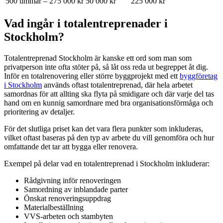
500 timmar – 275 000 kr
50 000 kr
225 000 kr
Vad ingår i totalentreprenader i
Stockholm?
Totalentreprenad Stockholm är kanske ett ord som man som
privatperson inte ofta stöter på, så låt oss reda ut begreppet åt dig.
Inför en totalrenovering eller större byggprojekt med ett
byggföretag
i Stockholm
används oftast totalentreprenad, där hela arbetet
samordnas för att allting ska flyta på smidigare och där varje del tas
hand om en kunnig samordnare med bra organisationsförmåga och
prioritering av detaljer.
För det slutliga priset kan det vara flera punkter som inkluderas,
vilket oftast baseras på den typ av arbete du vill genomföra och hur
omfattande det tar att bygga eller renovera.
Exempel på delar vad en totalentreprenad i Stockholm inkluderar:
Rådgivning inför renoveringen
Samordning av inblandade parter
Önskat renoveringsuppdrag
Materialbeställning
VVS-arbeten och stambyten