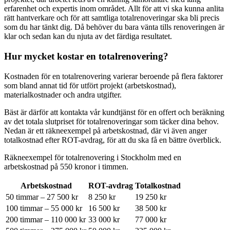
erfarenhet och expertis inom området. Allt för att vi ska kunna anlita
rätt hantverkare och för att samtliga totalrenoveringar ska bli precis
som du har tänkt dig. Då behöver du bara vänta tills renoveringen är
klar och sedan kan du njuta av det färdiga resultatet.
Hur mycket kostar en totalrenovering?
Kostnaden för en totalrenovering varierar beroende på flera faktorer
som bland annat tid för utfört projekt (arbetskostnad),
materialkostnader och andra utgifter.
Bäst är därför att kontakta vår kundtjänst för en offert och beräkning
av det totala slutpriset för totalrenoveringar som täcker dina behov.
Nedan är ett räkneexempel på arbetskostnad, där vi även anger
totalkostnad efter ROT-avdrag, för att du ska få en bättre överblick.
Räkneexempel för totalrenovering i Stockholm med en
arbetskostnad på 550 kronor i timmen.
Arbetskostnad
ROT-avdrag
Totalkostnad
50 timmar – 27 500 kr
8 250 kr
19 250 kr
100 timmar – 55 000 kr
16 500 kr
38 500 kr
200 timmar – 110 000 kr
33 000 kr
77 000 kr