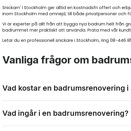
Snickarn' i Stockholm ger alltid en kostnadsfri offert och e
inom Stockholm med omnejd, till både privatpersoner och f
Vi är experter på allt från att bygga nya badrum helt från gru
badrummet mer praktiskt att använda. Prata med vår kundtjä
Letar du en professionell snickare i Stockholm, ring 08-446 854
Vanliga frågor om badrum
Vad kostar en badrumsrenovering i
Det genomsnittliga priset för att renovera ett badrum i St
Vad ingår i en badrumsrenovering?
renovering av badrum så kommer du behöva en högre budget. 
kostnaden för din badrumsrenovering.