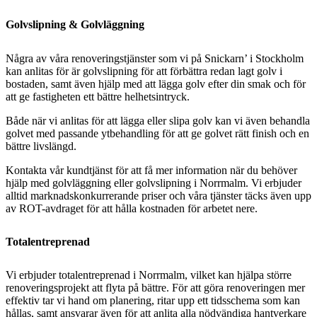
Golvslipning & Golvläggning
Några av våra renoveringstjänster som vi på Snickarn’ i Stockholm
kan anlitas för är golvslipning för att förbättra redan lagt golv i
bostaden, samt även hjälp med att lägga golv efter din smak och för
att ge fastigheten ett bättre helhetsintryck.
Både när vi anlitas för att lägga eller slipa golv kan vi även behandla
golvet med passande ytbehandling för att ge golvet rätt finish och en
bättre livslängd.
Kontakta vår kundtjänst för att få mer information när du behöver
hjälp med golvläggning eller golvslipning i Norrmalm. Vi erbjuder
alltid marknadskonkurrerande priser och våra tjänster täcks även upp
av ROT-avdraget för att hålla kostnaden för arbetet nere.
Totalentreprenad
Vi erbjuder totalentreprenad i Norrmalm, vilket kan hjälpa större
renoveringsprojekt att flyta på bättre. För att göra renoveringen mer
effektiv tar vi hand om planering, ritar upp ett tidsschema som kan
hållas, samt ansvarar även för att anlita alla nödvändiga hantverkare