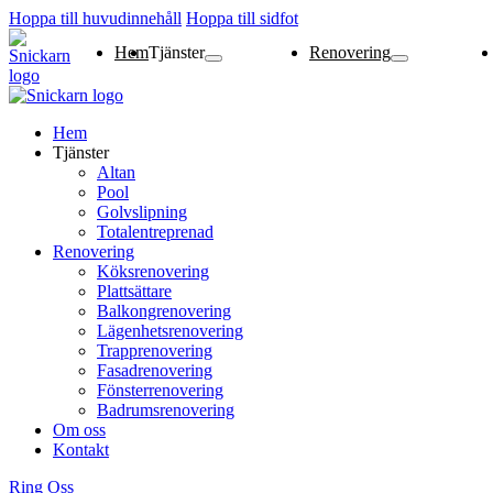
Hoppa till huvudinnehåll
Hoppa till sidfot
Hem
Tjänster
Renovering
Altan
Pool
Golvslipning
Totalentreprenad
Köksrenovering
Plattsättare
Balkongrenovering
Lägenhetsrenoverin
Trapprenovering
Fasadrenovering
Fönsterrenovering
Badrumsrenovering
Hem
Tjänster
Altan
Pool
Golvslipning
Totalentreprenad
Renovering
Köksrenovering
Plattsättare
Balkongrenovering
Lägenhetsrenovering
Trapprenovering
Fasadrenovering
Fönsterrenovering
Badrumsrenovering
Om oss
Kontakt
Ring Oss