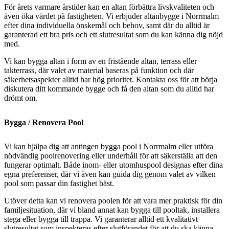
För årets varmare årstider kan en altan förbättra livskvaliteten och
även öka värdet på fastigheten. Vi erbjuder altanbygge i Norrmalm
efter dina individuella önskemål och behov, samt där du alltid är
garanterad ett bra pris och ett slutresultat som du kan känna dig nöjd
med.
Vi kan bygga altan i form av en fristående altan, terrass eller
takterrass, där valet av material baseras på funktion och där
säkerhetsaspekter alltid har hög prioritet. Kontakta oss för att börja
diskutera ditt kommande bygge och få den altan som du alltid har
drömt om.
Bygga / Renovera Pool
Vi kan hjälpa dig att antingen bygga pool i Norrmalm eller utföra
nödvändig poolrenovering eller underhåll för att säkerställa att den
fungerar optimalt. Både inom- eller utomhuspool designas efter dina
egna preferenser, där vi även kan guida dig genom valet av vilken
pool som passar din fastighet bäst.
Utöver detta kan vi renovera poolen för att vara mer praktisk för din
familjesituation, där vi bland annat kan bygga till pooltak, installera
stega eller bygga till trappa. Vi garanterar alltid ett kvalitativt
slutresultat som inspekteras efter slutförandet för att du ska känna