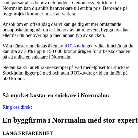
som passar allas behov och budget. Genom oss, Snickarn i
Norrmalm kan du anlita hantverkare till ett bra pris. Beroende på
byggprojekt kommer priset att variera.
Ansök om en offert idag där vi kan ge dig ett mer omfattande
prisuppskattning när du är i behov av att renovera, bygga ny altan
eller när du behöver hjälp med annan typ av snickeri.
Våra tjänster innefattas även av
ROT-avdraget
, vilket innebär att du
kan dra av 30% upp till 50 000 kronor årligen för arbetskostnaden
på att anlita en snickare i Norrmalm.
Nedan kalkyl är ett räkneexempel på vad medelpriset för snickare
Stockholm ligger på med och utan ROT-avdrag vid en timlön på
500 kronor:
Så mycket kostar en snickare i Norrmalm:
Ring oss direkt
En byggfirma i Norrmalm med stor expert
LÅNG ERFARENHET