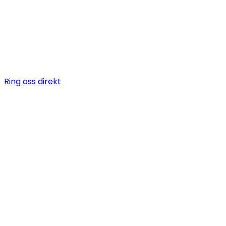
Vi är en snickare i Jordbro som erbjuder allt när det kom
byggarbeten, allt från bygga altan till badrumsrenover
totalentreprenad.
Ring oss direkt