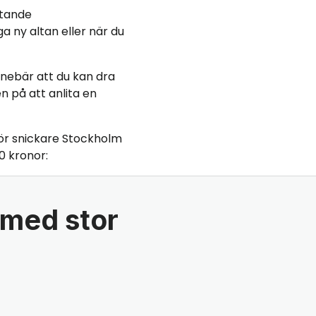
ttande
a ny altan eller när du
 innebär att du kan dra
n på att anlita en
ör snickare Stockholm
0 kronor:
 med stor