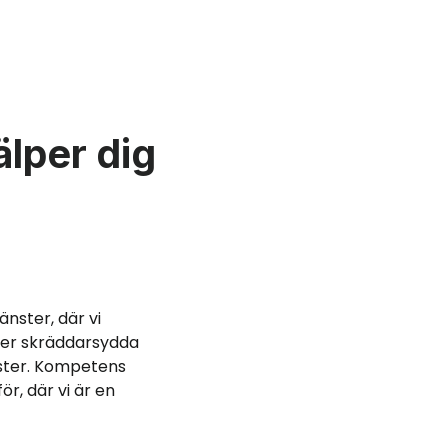
älper dig
änster, där vi
uder skräddarsydda
nster. Kompetens
r, där vi är en