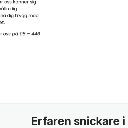
r oss känner sig
ålla dig
nna dig trygg med
et.
ta oss på 08 – 446
Erfaren snickare 