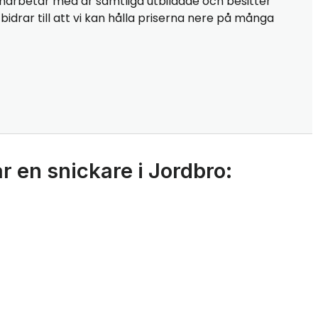
marbetar med är samtliga utbildade och besitter
idrar till att vi kan hålla priserna nere på många
r en snickare i Jordbro: