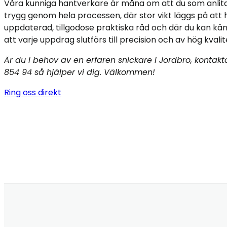
Våra kunniga hantverkare är måna om att du som anlita
trygg genom hela processen, där stor vikt läggs på att h
uppdaterad, tillgodose praktiska råd och där du kan kä
att varje uppdrag slutförs till precision och av hög kvalit
Är du i behov av en erfaren snickare i Jordbro, kontak
854 94 så hjälper vi dig. Välkommen!
Ring oss direkt