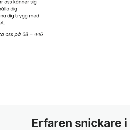
r oss känner sig
ålla dig
nna dig trygg med
et.
kta oss på 08 – 446
Erfaren snickare 