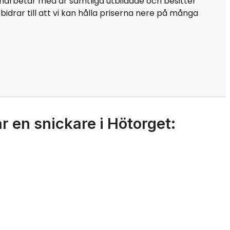
marbetar med är samtliga utbildade och besitter
idrar till att vi kan hålla priserna nere på många
r en snickare i Hötorget: