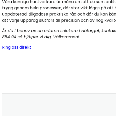
Våra kunniga hantverkare är måna om att du som anlita
trygg genom hela processen, där stor vikt läggs på att h
uppdaterad, tillgodose praktiska råd och där du kan kä
att varje uppdrag slutförs till precision och av hög kvalit
Är du i behov av en erfaren snickare i Hötorget, konta
854 94 så hjälper vi dig. Välkommen!
Ring oss direkt