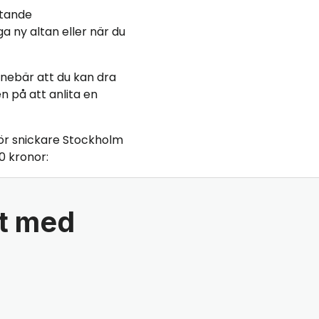
ttande
a ny altan eller när du
 innebär att du kan dra
n på att anlita en
ör snickare Stockholm
0 kronor:
et med