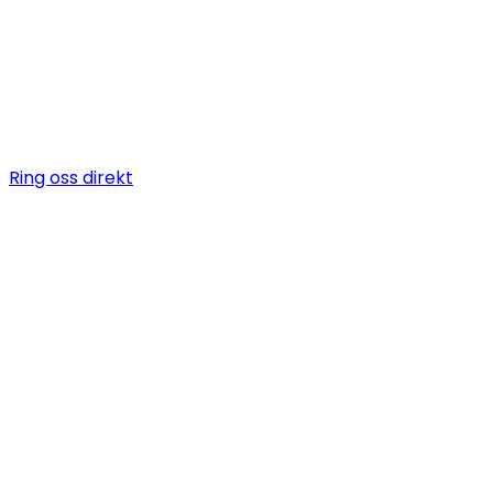
Vi är en snickare i Hötorget som erbjuder allt när det ko
byggarbeten, allt från bygga altan till badrumsrenover
totalentreprenad.
Ring oss direkt