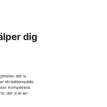
älper dig
jänster, där vi
uder skräddarsydda
nster. Kompetens
r, där vi är en