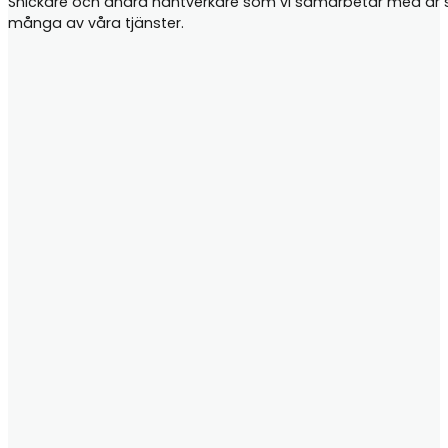
Snickare och andra hantverkare som vi samarbetar med är samt
många av våra tjänster.