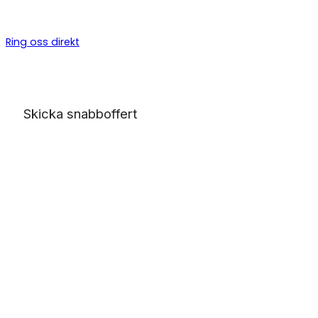
byggarbeten, allt från bygga altan till badrumsrenovering o
totalentreprenad.
Ring oss direkt
Skicka snabboffert