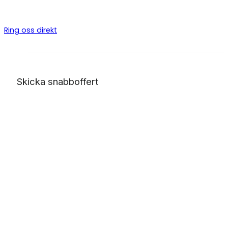
byggarbeten, allt från bygga altan till badrumsrenovering o
totalentreprenad.
Ring oss direkt
Skicka snabboffert