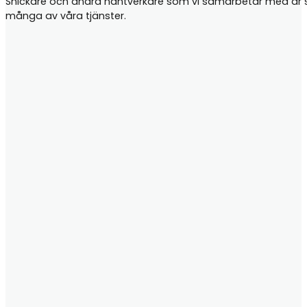
Snickare och andra hantverkare som vi samarbetar med är samt
många av våra tjänster.