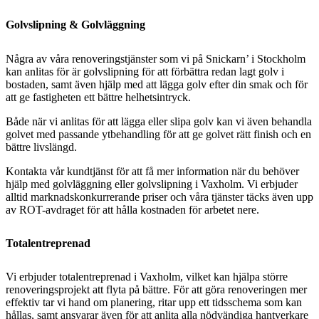
Golvslipning & Golvläggning
Några av våra renoveringstjänster som vi på Snickarn’ i Stockholm
kan anlitas för är golvslipning för att förbättra redan lagt golv i
bostaden, samt även hjälp med att lägga golv efter din smak och för
att ge fastigheten ett bättre helhetsintryck.
Både när vi anlitas för att lägga eller slipa golv kan vi även behandla
golvet med passande ytbehandling för att ge golvet rätt finish och en
bättre livslängd.
Kontakta vår kundtjänst för att få mer information när du behöver
hjälp med golvläggning eller golvslipning i Vaxholm. Vi erbjuder
alltid marknadskonkurrerande priser och våra tjänster täcks även upp
av ROT-avdraget för att hålla kostnaden för arbetet nere.
Totalentreprenad
Vi erbjuder totalentreprenad i Vaxholm, vilket kan hjälpa större
renoveringsprojekt att flyta på bättre. För att göra renoveringen mer
effektiv tar vi hand om planering, ritar upp ett tidsschema som kan
hållas, samt ansvarar även för att anlita alla nödvändiga hantverkare