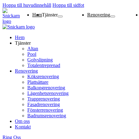
Hoppa till huvudinnehåll
Hoppa till sidfot
Hem
Tjänster
Renovering
Altan
Pool
Golvslipning
Totalentreprenad
Köksrenovering
Plattsättare
Balkongrenovering
Lägenhetsrenoverin
Trapprenovering
Fasadrenovering
Fönsterrenovering
Badrumsrenovering
Hem
Tjänster
Altan
Pool
Golvslipning
Totalentreprenad
Renovering
Köksrenovering
Plattsättare
Balkongrenovering
Lägenhetsrenovering
Trapprenovering
Fasadrenovering
Fönsterrenovering
Badrumsrenovering
Om oss
Kontakt
Ring Oss