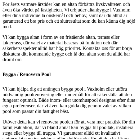
För årets varmare årstider kan en altan förbättra livskvaliteten och
även öka värdet på fastigheten. Vi erbjuder altanbygge i Vaxholm
efter dina individuella önskemål och behov, samt där du alltid är
garanterad ett bra pris och ett slutresultat som du kan känna dig nöjd
med.
Vi kan bygga altan i form av en fristående altan, terrass eller
takterrass, där valet av material baseras på funktion och där
säkerhetsaspekter alltid har hög prioritet. Kontakta oss för att börja
diskutera ditt kommande bygge och få den altan som du alltid har
drömt om.
Bygga / Renovera Pool
Vi kan hjälpa dig att antingen bygga pool i Vaxholm eller utföra
nödvändig poolrenovering eller underhåll för att säkerställa att den
fungerar optimalt. Både inom- eller utomhuspool designas efter dina
egna preferenser, där vi även kan guida dig genom valet av vilken
pool som passar din fastighet bäst.
Utöver detta kan vi renovera poolen för att vara mer praktisk för din
familjesituation, där vi bland annat kan bygga till pooltak, installera
stega eller bygga till trappa. Vi garanterar alltid ett kvalitativt
slutresultat som inspekteras efter slutförandet för att du ska känna