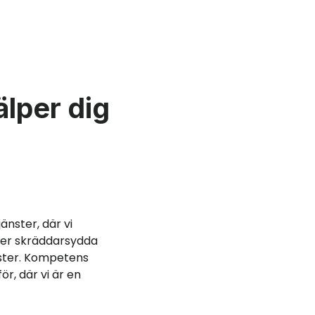
älper dig
änster, där vi
uder skräddarsydda
nster. Kompetens
r, där vi är en