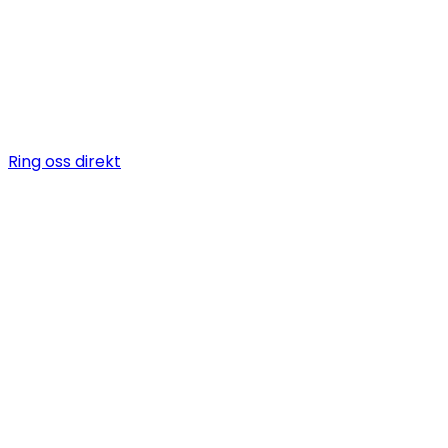
Vi är en snickare i Vårberg som erbjuder allt när det kom
byggarbeten, allt från bygga altan till badrumsrenover
totalentreprenad.
Ring oss direkt