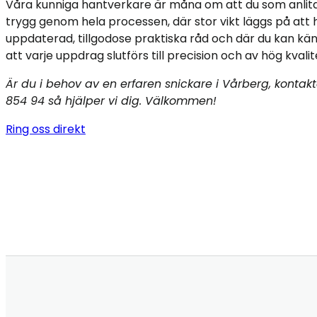
Våra kunniga hantverkare är måna om att du som anlita
trygg genom hela processen, där stor vikt läggs på att h
uppdaterad, tillgodose praktiska råd och där du kan kä
att varje uppdrag slutförs till precision och av hög kvalit
Är du i behov av en erfaren snickare i Vårberg, kontak
854 94 så hjälper vi dig. Välkommen!
Ring oss direkt