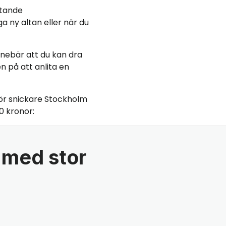
ttande
a ny altan eller när du
 innebär att du kan dra
n på att anlita en
ör snickare Stockholm
0 kronor:
 med stor