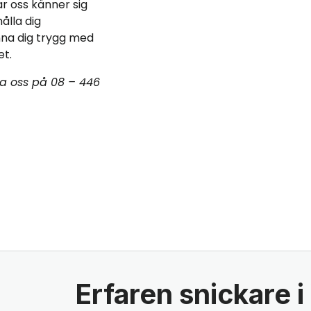
r oss känner sig
ålla dig
nna dig trygg med
et.
ta oss på 08 – 446
Erfaren snickare 