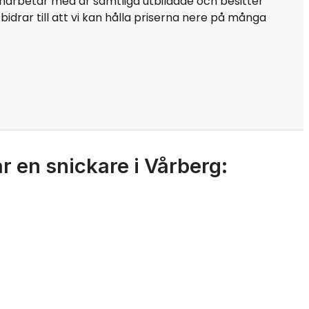
marbetar med är samtliga utbildade och besitter
idrar till att vi kan hålla priserna nere på många
r en snickare i Vårberg: