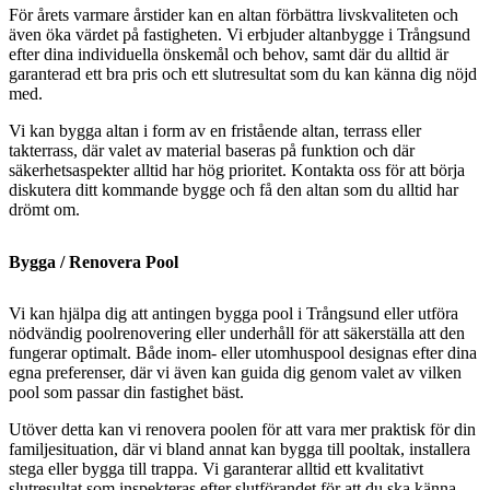
För årets varmare årstider kan en altan förbättra livskvaliteten och
även öka värdet på fastigheten. Vi erbjuder altanbygge i Trångsund
efter dina individuella önskemål och behov, samt där du alltid är
garanterad ett bra pris och ett slutresultat som du kan känna dig nöjd
med.
Vi kan bygga altan i form av en fristående altan, terrass eller
takterrass, där valet av material baseras på funktion och där
säkerhetsaspekter alltid har hög prioritet. Kontakta oss för att börja
diskutera ditt kommande bygge och få den altan som du alltid har
drömt om.
Bygga / Renovera Pool
Vi kan hjälpa dig att antingen bygga pool i Trångsund eller utföra
nödvändig poolrenovering eller underhåll för att säkerställa att den
fungerar optimalt. Både inom- eller utomhuspool designas efter dina
egna preferenser, där vi även kan guida dig genom valet av vilken
pool som passar din fastighet bäst.
Utöver detta kan vi renovera poolen för att vara mer praktisk för din
familjesituation, där vi bland annat kan bygga till pooltak, installera
stega eller bygga till trappa. Vi garanterar alltid ett kvalitativt
slutresultat som inspekteras efter slutförandet för att du ska känna