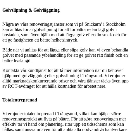
Golvslipning & Golvläggning
Några av våra renoveringstjänster som vi på Snickarn’ i Stockholm
kan anlitas för är golvslipning för att förbättra redan lagt golv i
bostaden, samt även hjälp med att lägga golv efter din smak och för
att ge fastigheten ett bättre helhetsintryck.
Både när vi anlitas för att lägga eller slipa golv kan vi även behandla
golvet med passande ytbehandling för att ge golvet rätt finish och en
bättre livslängd.
Kontakta vår kundtjänst för att få mer information när du behöver
hjälp med golvläggning eller golvslipning i Trångsund. Vi erbjuder
alltid marknadskonkurrerande priser och våra tjänster täcks även upp
av ROT-avdraget för att hålla kostnaden för arbetet nere.
Totalentreprenad
Vi erbjuder totalentreprenad i Trångsund, vilket kan hjälpa större
renoveringsprojekt att flyta på bättre. För att göra renoveringen mer
effektiv tar vi hand om planering, ritar upp ett tidsschema som kan
hållas, samt ansvarar även för att anlita alla nödvändiga hantverkare