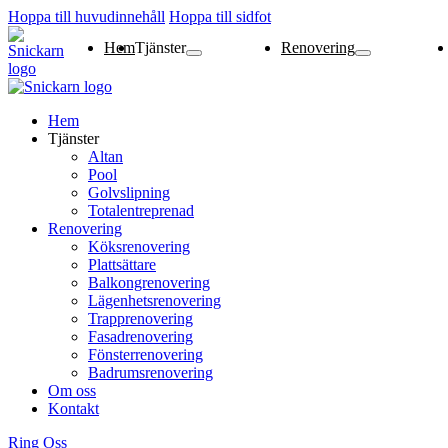
Hoppa till huvudinnehåll
Hoppa till sidfot
Hem
Tjänster
Renovering
Altan
Pool
Golvslipning
Totalentreprenad
Köksrenovering
Plattsättare
Balkongrenovering
Lägenhetsrenoverin
Trapprenovering
Fasadrenovering
Fönsterrenovering
Badrumsrenovering
Hem
Tjänster
Altan
Pool
Golvslipning
Totalentreprenad
Renovering
Köksrenovering
Plattsättare
Balkongrenovering
Lägenhetsrenovering
Trapprenovering
Fasadrenovering
Fönsterrenovering
Badrumsrenovering
Om oss
Kontakt
Ring Oss