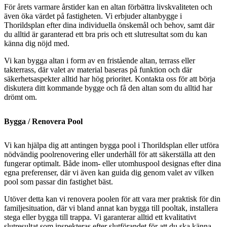
För årets varmare årstider kan en altan förbättra livskvaliteten och
även öka värdet på fastigheten. Vi erbjuder altanbygge i
Thorildsplan efter dina individuella önskemål och behov, samt där
du alltid är garanterad ett bra pris och ett slutresultat som du kan
känna dig nöjd med.
Vi kan bygga altan i form av en fristående altan, terrass eller
takterrass, där valet av material baseras på funktion och där
säkerhetsaspekter alltid har hög prioritet. Kontakta oss för att börja
diskutera ditt kommande bygge och få den altan som du alltid har
drömt om.
Bygga / Renovera Pool
Vi kan hjälpa dig att antingen bygga pool i Thorildsplan eller utföra
nödvändig poolrenovering eller underhåll för att säkerställa att den
fungerar optimalt. Både inom- eller utomhuspool designas efter dina
egna preferenser, där vi även kan guida dig genom valet av vilken
pool som passar din fastighet bäst.
Utöver detta kan vi renovera poolen för att vara mer praktisk för din
familjesituation, där vi bland annat kan bygga till pooltak, installera
stega eller bygga till trappa. Vi garanterar alltid ett kvalitativt
slutresultat som inspekteras efter slutförandet för att du ska känna