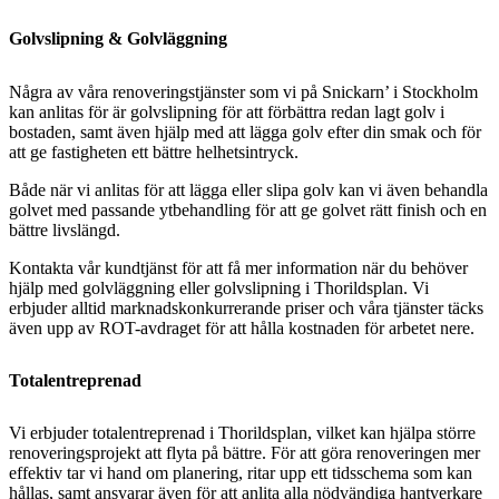
Golvslipning & Golvläggning
Några av våra renoveringstjänster som vi på Snickarn’ i Stockholm
kan anlitas för är golvslipning för att förbättra redan lagt golv i
bostaden, samt även hjälp med att lägga golv efter din smak och för
att ge fastigheten ett bättre helhetsintryck.
Både när vi anlitas för att lägga eller slipa golv kan vi även behandla
golvet med passande ytbehandling för att ge golvet rätt finish och en
bättre livslängd.
Kontakta vår kundtjänst för att få mer information när du behöver
hjälp med golvläggning eller golvslipning i Thorildsplan. Vi
erbjuder alltid marknadskonkurrerande priser och våra tjänster täcks
även upp av ROT-avdraget för att hålla kostnaden för arbetet nere.
Totalentreprenad
Vi erbjuder totalentreprenad i Thorildsplan, vilket kan hjälpa större
renoveringsprojekt att flyta på bättre. För att göra renoveringen mer
effektiv tar vi hand om planering, ritar upp ett tidsschema som kan
hållas, samt ansvarar även för att anlita alla nödvändiga hantverkare