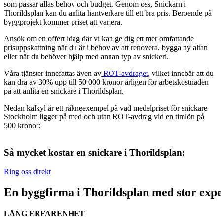
som passar allas behov och budget. Genom oss, Snickarn i
Thorildsplan kan du anlita hantverkare till ett bra pris. Beroende på
byggprojekt kommer priset att variera.
Ansök om en offert idag där vi kan ge dig ett mer omfattande
prisuppskattning när du är i behov av att renovera, bygga ny altan
eller när du behöver hjälp med annan typ av snickeri.
Våra tjänster innefattas även av
ROT-avdraget
, vilket innebär att du
kan dra av 30% upp till 50 000 kronor årligen för arbetskostnaden
på att anlita en snickare i Thorildsplan.
Nedan kalkyl är ett räkneexempel på vad medelpriset för snickare
Stockholm ligger på med och utan ROT-avdrag vid en timlön på
500 kronor:
Så mycket kostar en snickare i Thorildsplan:
Ring oss direkt
En byggfirma i Thorildsplan med stor expe
LÅNG ERFARENHET