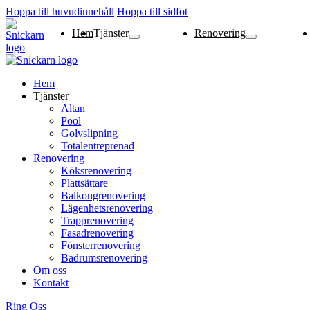
Hoppa till huvudinnehåll
Hoppa till sidfot
Hem
Tjänster
Renovering
Altan
Pool
Golvslipning
Totalentreprenad
Köksrenovering
Plattsättare
Balkongrenovering
Lägenhetsrenoverin
Trapprenovering
Fasadrenovering
Fönsterrenovering
Badrumsrenovering
Hem
Tjänster
Altan
Pool
Golvslipning
Totalentreprenad
Renovering
Köksrenovering
Plattsättare
Balkongrenovering
Lägenhetsrenovering
Trapprenovering
Fasadrenovering
Fönsterrenovering
Badrumsrenovering
Om oss
Kontakt
Ring Oss