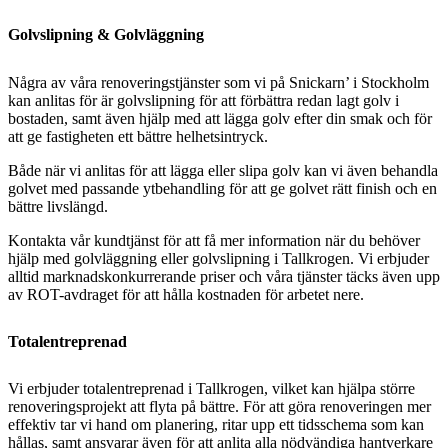
Golvslipning & Golvläggning
Några av våra renoveringstjänster som vi på Snickarn’ i Stockholm
kan anlitas för är golvslipning för att förbättra redan lagt golv i
bostaden, samt även hjälp med att lägga golv efter din smak och för
att ge fastigheten ett bättre helhetsintryck.
Både när vi anlitas för att lägga eller slipa golv kan vi även behandla
golvet med passande ytbehandling för att ge golvet rätt finish och en
bättre livslängd.
Kontakta vår kundtjänst för att få mer information när du behöver
hjälp med golvläggning eller golvslipning i Tallkrogen. Vi erbjuder
alltid marknadskonkurrerande priser och våra tjänster täcks även upp
av ROT-avdraget för att hålla kostnaden för arbetet nere.
Totalentreprenad
Vi erbjuder totalentreprenad i Tallkrogen, vilket kan hjälpa större
renoveringsprojekt att flyta på bättre. För att göra renoveringen mer
effektiv tar vi hand om planering, ritar upp ett tidsschema som kan
hållas, samt ansvarar även för att anlita alla nödvändiga hantverkare