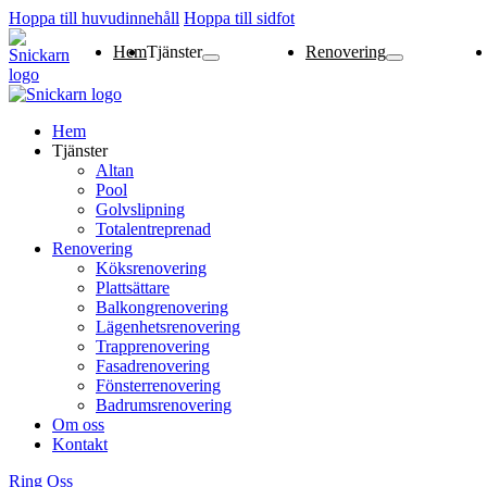
Hoppa till huvudinnehåll
Hoppa till sidfot
Hem
Tjänster
Renovering
Altan
Pool
Golvslipning
Totalentreprenad
Köksrenovering
Plattsättare
Balkongrenovering
Lägenhetsrenoverin
Trapprenovering
Fasadrenovering
Fönsterrenovering
Badrumsrenovering
Hem
Tjänster
Altan
Pool
Golvslipning
Totalentreprenad
Renovering
Köksrenovering
Plattsättare
Balkongrenovering
Lägenhetsrenovering
Trapprenovering
Fasadrenovering
Fönsterrenovering
Badrumsrenovering
Om oss
Kontakt
Ring Oss