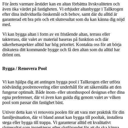
För årets varmare årstider kan en altan förbättra livskvaliteten och
även öka värdet på fastigheten. Vi erbjuder altanbygge i Tallkrogen
efter dina individuella önskemål och behov, samt där du alltid är
garanterad ett bra pris och ett slutresultat som du kan känna dig nöjd
med.
Vi kan bygga altan i form av en fristående altan, terrass eller
takterrass, där valet av material baseras på funktion och där
säkerhetsaspekter alltid har hög prioritet. Kontakta oss för att börja
diskutera ditt kommande bygge och få den altan som du alltid har
drömt om.
Bygga / Renovera Pool
Vi kan hjälpa dig att antingen bygga pool i Tallkrogen eller utföra
nödvändig poolrenovering eller underhåll för att säkerställa att den
fungerar optimalt. Både inom- eller utomhuspool designas efter dina
egna preferenser, där vi även kan guida dig genom valet av vilken
pool som passar din fastighet bäst.
Utöver detta kan vi renovera poolen för att vara mer praktisk för din
familjesituation, där vi bland annat kan bygga till pooltak, installera
stega eller bygga till trappa. Vi garanterar alltid ett kvalitativt
slutresultat som inspekteras efter slutförandet för att du ska känna