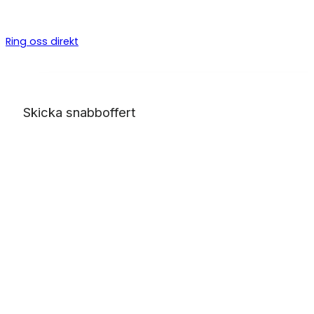
byggarbeten, allt från bygga altan till badrumsrenovering o
totalentreprenad.
Ring oss direkt
Skicka snabboffert