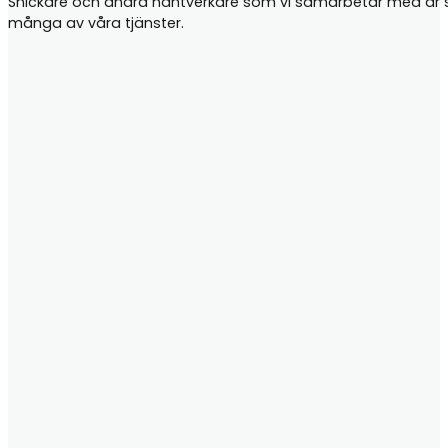
Snickare och andra hantverkare som vi samarbetar med är samt
många av våra tjänster.