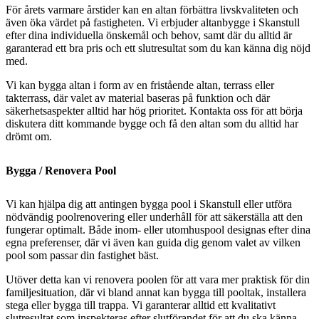
För årets varmare årstider kan en altan förbättra livskvaliteten och
även öka värdet på fastigheten. Vi erbjuder altanbygge i Skanstull
efter dina individuella önskemål och behov, samt där du alltid är
garanterad ett bra pris och ett slutresultat som du kan känna dig nöjd
med.
Vi kan bygga altan i form av en fristående altan, terrass eller
takterrass, där valet av material baseras på funktion och där
säkerhetsaspekter alltid har hög prioritet. Kontakta oss för att börja
diskutera ditt kommande bygge och få den altan som du alltid har
drömt om.
Bygga / Renovera Pool
Vi kan hjälpa dig att antingen bygga pool i Skanstull eller utföra
nödvändig poolrenovering eller underhåll för att säkerställa att den
fungerar optimalt. Både inom- eller utomhuspool designas efter dina
egna preferenser, där vi även kan guida dig genom valet av vilken
pool som passar din fastighet bäst.
Utöver detta kan vi renovera poolen för att vara mer praktisk för din
familjesituation, där vi bland annat kan bygga till pooltak, installera
stega eller bygga till trappa. Vi garanterar alltid ett kvalitativt
slutresultat som inspekteras efter slutförandet för att du ska känna