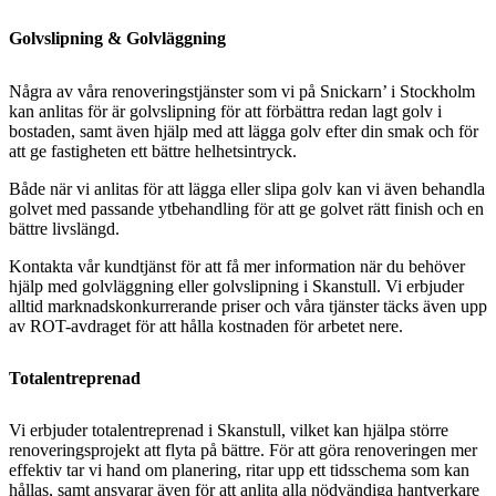
Golvslipning & Golvläggning
Några av våra renoveringstjänster som vi på Snickarn’ i Stockholm
kan anlitas för är golvslipning för att förbättra redan lagt golv i
bostaden, samt även hjälp med att lägga golv efter din smak och för
att ge fastigheten ett bättre helhetsintryck.
Både när vi anlitas för att lägga eller slipa golv kan vi även behandla
golvet med passande ytbehandling för att ge golvet rätt finish och en
bättre livslängd.
Kontakta vår kundtjänst för att få mer information när du behöver
hjälp med golvläggning eller golvslipning i Skanstull. Vi erbjuder
alltid marknadskonkurrerande priser och våra tjänster täcks även upp
av ROT-avdraget för att hålla kostnaden för arbetet nere.
Totalentreprenad
Vi erbjuder totalentreprenad i Skanstull, vilket kan hjälpa större
renoveringsprojekt att flyta på bättre. För att göra renoveringen mer
effektiv tar vi hand om planering, ritar upp ett tidsschema som kan
hållas, samt ansvarar även för att anlita alla nödvändiga hantverkare