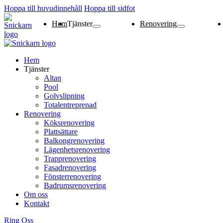
Hoppa till huvudinnehåll
Hoppa till sidfot
Hem
Tjänster
Renovering
Altan
Pool
Golvslipning
Totalentreprenad
Köksrenovering
Plattsättare
Balkongrenovering
Lägenhetsrenoverin
Trapprenovering
Fasadrenovering
Fönsterrenovering
Badrumsrenovering
Hem
Tjänster
Altan
Pool
Golvslipning
Totalentreprenad
Renovering
Köksrenovering
Plattsättare
Balkongrenovering
Lägenhetsrenovering
Trapprenovering
Fasadrenovering
Fönsterrenovering
Badrumsrenovering
Om oss
Kontakt
Ring Oss