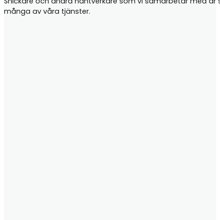
Snickare och andra hantverkare som vi samarbetar med är samt
många av våra tjänster.