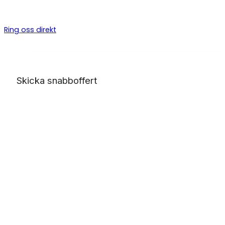
byggarbeten, allt från bygga altan till badrumsrenovering o
totalentreprenad.
Ring oss direkt
Skicka snabboffert