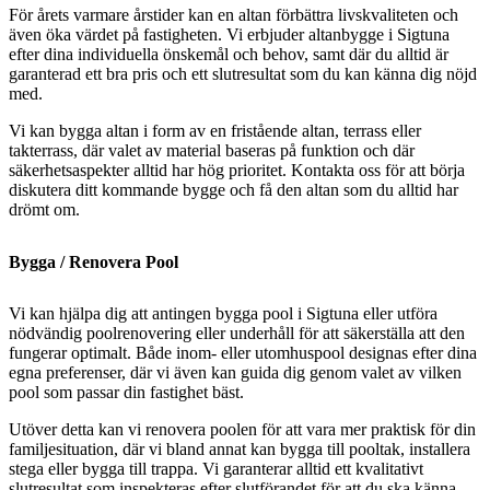
För årets varmare årstider kan en altan förbättra livskvaliteten och
även öka värdet på fastigheten. Vi erbjuder altanbygge i Sigtuna
efter dina individuella önskemål och behov, samt där du alltid är
garanterad ett bra pris och ett slutresultat som du kan känna dig nöjd
med.
Vi kan bygga altan i form av en fristående altan, terrass eller
takterrass, där valet av material baseras på funktion och där
säkerhetsaspekter alltid har hög prioritet. Kontakta oss för att börja
diskutera ditt kommande bygge och få den altan som du alltid har
drömt om.
Bygga / Renovera Pool
Vi kan hjälpa dig att antingen bygga pool i Sigtuna eller utföra
nödvändig poolrenovering eller underhåll för att säkerställa att den
fungerar optimalt. Både inom- eller utomhuspool designas efter dina
egna preferenser, där vi även kan guida dig genom valet av vilken
pool som passar din fastighet bäst.
Utöver detta kan vi renovera poolen för att vara mer praktisk för din
familjesituation, där vi bland annat kan bygga till pooltak, installera
stega eller bygga till trappa. Vi garanterar alltid ett kvalitativt
slutresultat som inspekteras efter slutförandet för att du ska känna