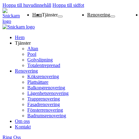
Hoppa till huvudinnehåll
Hoppa till sidfot
Hem
Tjänster
Renovering
Altan
Pool
Golvslipning
Totalentreprenad
Köksrenovering
Plattsättare
Balkongrenovering
Lägenhetsrenoverin
Trapprenovering
Fasadrenovering
Fönsterrenovering
Badrumsrenovering
Hem
Tjänster
Altan
Pool
Golvslipning
Totalentreprenad
Renovering
Köksrenovering
Plattsättare
Balkongrenovering
Lägenhetsrenovering
Trapprenovering
Fasadrenovering
Fönsterrenovering
Badrumsrenovering
Om oss
Kontakt
Ring Oss