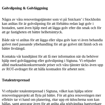
Golvslipning & Golvläggning
Några av våra renoveringstjänster som vi på Snickarn’ i Stockholm
kan anlitas för är golvslipning för att förbättra redan lagt golv i
bostaden, samt även hjälp med att lägga golv efter din smak och för
att ge fastigheten ett bättre helhetsintryck.
Både när vi anlitas för att lägga eller slipa golv kan vi även behandla
golvet med passande ytbehandling för att ge golvet rätt finish och en
bättre livslängd.
Kontakta vår kundtjänst för att få mer information när du behöver
hjälp med golvläggning eller golvslipning i Sigtuna. Vi erbjuder
alltid marknadskonkurrerande priser och våra tjänster täcks även upp
av ROT-avdraget för att hålla kostnaden för arbetet nere.
Totalentreprenad
Vi erbjuder totalentreprenad i Sigtuna, vilket kan hjälpa större
renoveringsprojekt att flyta på bättre. För att göra renoveringen mer
effektiv tar vi hand om planering, ritar upp ett tidsschema som kan
hållas, samt ansvarar även för att anlita alla nödvändiga hantverkare