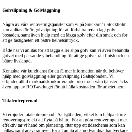
Golvslipning & Golvläggning
Några av våra renoveringstjänster som vi på Snickarn’ i Stockholm
kan anlitas för är golvslipning för att förbättra redan lagt golv i
bostaden, samt även hjälp med att lägga golv efter din smak och för
att ge fastigheten ett bättre helhetsintryck.
Både när vi anlitas för att lägga eller slipa golv kan vi även behandla
golvet med passande ytbehandling för att ge golvet rätt finish och en
bättre livslängd.
Kontakta vår kundtjänst för att få mer information när du behöver
hjälp med golvläggning eller golvslipning i Saltsjöbaden. Vi
erbjuder alltid marknadskonkurrerande priser och våra tjänster täcks
även upp av ROT-avdraget för att hålla kostnaden för arbetet nere.
Totalentreprenad
Vi erbjuder totalentreprenad i Saltsjöbaden, vilket kan hjälpa större
renoveringsprojekt att flyta på bättre. För att göra renoveringen mer
effektiv tar vi hand om planering, ritar upp ett tidsschema som kan
hållas, samt ansvarar även för att anlita alla nödvändiga hantverkare