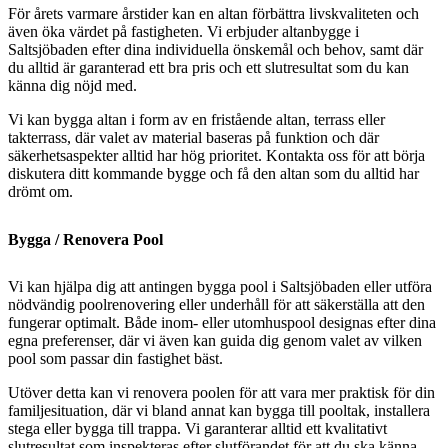
För årets varmare årstider kan en altan förbättra livskvaliteten och
även öka värdet på fastigheten. Vi erbjuder altanbygge i
Saltsjöbaden efter dina individuella önskemål och behov, samt där
du alltid är garanterad ett bra pris och ett slutresultat som du kan
känna dig nöjd med.
Vi kan bygga altan i form av en fristående altan, terrass eller
takterrass, där valet av material baseras på funktion och där
säkerhetsaspekter alltid har hög prioritet. Kontakta oss för att börja
diskutera ditt kommande bygge och få den altan som du alltid har
drömt om.
Bygga / Renovera Pool
Vi kan hjälpa dig att antingen bygga pool i Saltsjöbaden eller utföra
nödvändig poolrenovering eller underhåll för att säkerställa att den
fungerar optimalt. Både inom- eller utomhuspool designas efter dina
egna preferenser, där vi även kan guida dig genom valet av vilken
pool som passar din fastighet bäst.
Utöver detta kan vi renovera poolen för att vara mer praktisk för din
familjesituation, där vi bland annat kan bygga till pooltak, installera
stega eller bygga till trappa. Vi garanterar alltid ett kvalitativt
slutresultat som inspekteras efter slutförandet för att du ska känna