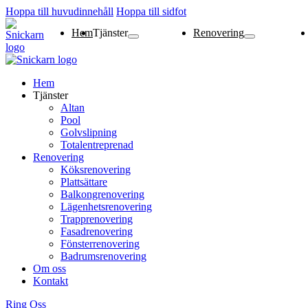
Hoppa till huvudinnehåll
Hoppa till sidfot
Hem
Tjänster
Renovering
Altan
Pool
Golvslipning
Totalentreprenad
Köksrenovering
Plattsättare
Balkongrenovering
Lägenhetsrenoverin
Trapprenovering
Fasadrenovering
Fönsterrenovering
Badrumsrenovering
Hem
Tjänster
Altan
Pool
Golvslipning
Totalentreprenad
Renovering
Köksrenovering
Plattsättare
Balkongrenovering
Lägenhetsrenovering
Trapprenovering
Fasadrenovering
Fönsterrenovering
Badrumsrenovering
Om oss
Kontakt
Ring Oss