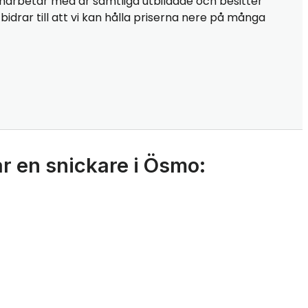
marbetar med är samtliga utbildade och besitter
idrar till att vi kan hålla priserna nere på många
r en snickare i Ösmo: