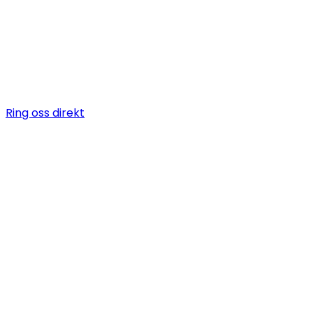
Vi är en snickare i Ösmo som erbjuder allt när det komme
byggarbeten, allt från bygga altan till badrumsrenover
totalentreprenad.
Ring oss direkt