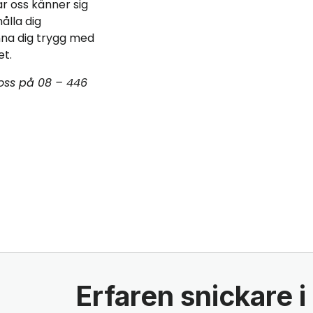
r oss känner sig
ålla dig
nna dig trygg med
et.
 oss på 08 – 446
Erfaren snickare 