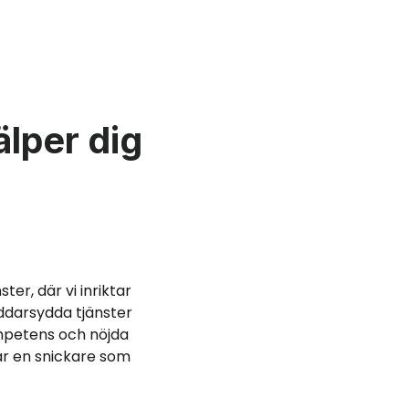
älper dig
ter, där vi inriktar
äddarsydda tjänster
mpetens och nöjda
 är en snickare som