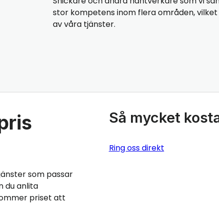
Snickare och andra hantverkare som vi sa
stor kompetens inom flera områden, vilket b
av våra tjänster.
Så mycket kosta
pris
Ring oss direkt
jänster som passar
 du anlita
kommer priset att