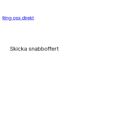
byggarbeten, allt från bygga altan till badrumsrenovering o
totalentreprenad.
Ring oss direkt
Skicka snabboffert