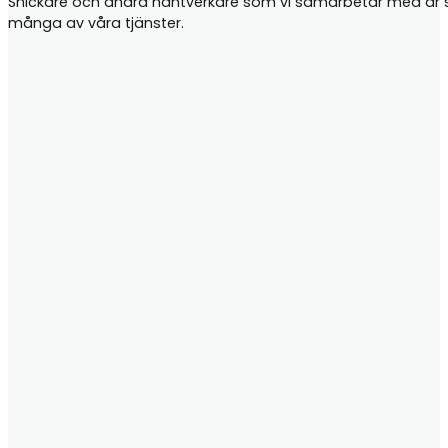
Snickare och andra hantverkare som vi samarbetar med är samt
många av våra tjänster.