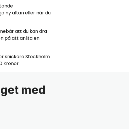
ttande
a ny altan eller när du
 innebär att du kan dra
n på att anlita en
ör snickare Stockholm
0 kronor:
rget med