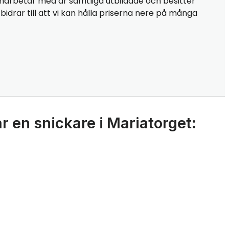
marbetar med är samtliga utbildade och besitter
idrar till att vi kan hålla priserna nere på många
r en snickare i Mariatorget: