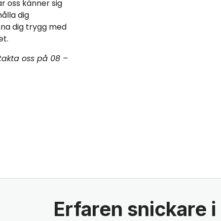
r oss känner sig
ålla dig
nna dig trygg med
et.
ntakta oss på 08 –
Erfaren snickare 