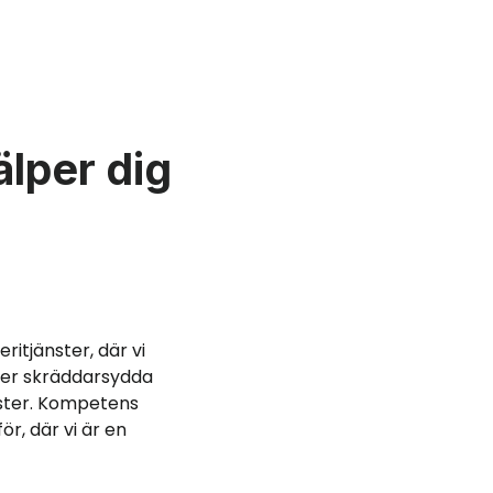
älper dig
ritjänster, där vi
uder skräddarsydda
nster. Kompetens
r, där vi är en