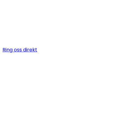
Vi är en snickare i Mariatorget som erbjuder allt när d
till byggarbeten, allt från bygga altan till badrumsreno
totalentreprenad.
Ring oss direkt