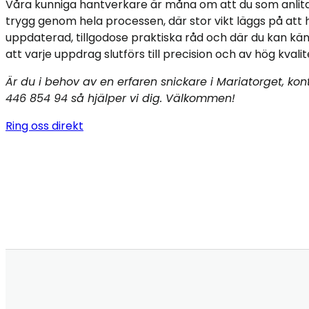
Våra kunniga hantverkare är måna om att du som anlita
trygg genom hela processen, där stor vikt läggs på att h
uppdaterad, tillgodose praktiska råd och där du kan kä
att varje uppdrag slutförs till precision och av hög kvalit
Är du i behov av en erfaren snickare i Mariatorget, ko
446 854 94 så hjälper vi dig. Välkommen!
Ring oss direkt