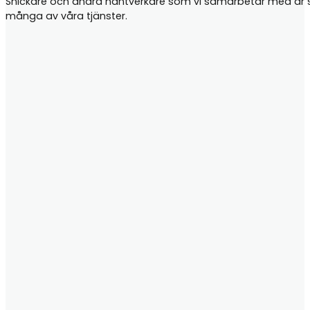
Snickare och andra hantverkare som vi samarbetar med är samt
många av våra tjänster.