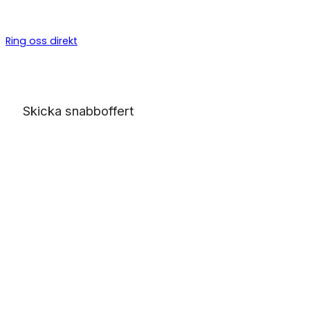
byggarbeten, allt från bygga altan till badrumsrenovering o
totalentreprenad.
Ring oss direkt
Skicka snabboffert