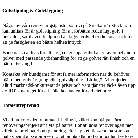
Golvslipning & Golvläggning
Några av våra renoveringstjänster som vi på Snickarn’ i Stockholm
kan anlitas för är golvslipning för att förbättra redan lagt golv i
bostaden, samt även hjälp med att lägga golv efter din smak och för
att ge fastigheten ett bättre helhetsintryck.
Både när vi anlitas för att lägga eller slipa golv kan vi även behandla
golvet med passande ytbehandling för att ge golvet rätt finish och en
bättre livslängd.
Kontakta vår kundtjänst för att få mer information när du behöver
hjälp med golvläggning eller golvslipning i Lidingö. Vi erbjuder
alltid marknadskonkurrerande priser och våra tjänster täcks även upp
av ROT-avdraget för att hålla kostnaden för arbetet nere.
Totalentreprenad
Vi erbjuder totalentreprenad i Lidingö, vilket kan hjälpa större
renoveringsprojekt att flyta på bättre. För att göra renoveringen mer
effektiv tar vi hand om planering, ritar upp ett tidsschema som kan
hållas, samt ansvarar även för att anlita alla nödvändiga hantverkare