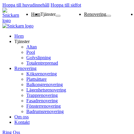
Hoppa till huvudinnehåll
Hoppa till sidfot
Hem
Tjänster
Renovering
Altan
Pool
Golvslipning
Totalentreprenad
Köksrenovering
Plattsättare
Balkongrenovering
Lägenhetsrenoverin
Trapprenovering
Fasadrenovering
Fönsterrenovering
Badrumsrenovering
Hem
Tjänster
Altan
Pool
Golvslipning
Totalentreprenad
Renovering
Köksrenovering
Plattsättare
Balkongrenovering
Lägenhetsrenovering
Trapprenovering
Fasadrenovering
Fönsterrenovering
Badrumsrenovering
Om oss
Kontakt
Ring Oss