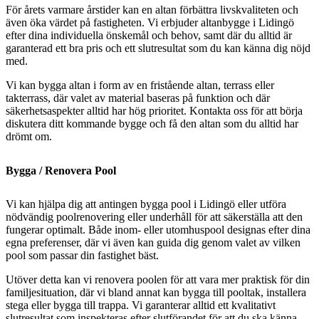
För årets varmare årstider kan en altan förbättra livskvaliteten och
även öka värdet på fastigheten. Vi erbjuder altanbygge i Lidingö
efter dina individuella önskemål och behov, samt där du alltid är
garanterad ett bra pris och ett slutresultat som du kan känna dig nöjd
med.
Vi kan bygga altan i form av en fristående altan, terrass eller
takterrass, där valet av material baseras på funktion och där
säkerhetsaspekter alltid har hög prioritet. Kontakta oss för att börja
diskutera ditt kommande bygge och få den altan som du alltid har
drömt om.
Bygga / Renovera Pool
Vi kan hjälpa dig att antingen bygga pool i Lidingö eller utföra
nödvändig poolrenovering eller underhåll för att säkerställa att den
fungerar optimalt. Både inom- eller utomhuspool designas efter dina
egna preferenser, där vi även kan guida dig genom valet av vilken
pool som passar din fastighet bäst.
Utöver detta kan vi renovera poolen för att vara mer praktisk för din
familjesituation, där vi bland annat kan bygga till pooltak, installera
stega eller bygga till trappa. Vi garanterar alltid ett kvalitativt
slutresultat som inspekteras efter slutförandet för att du ska känna