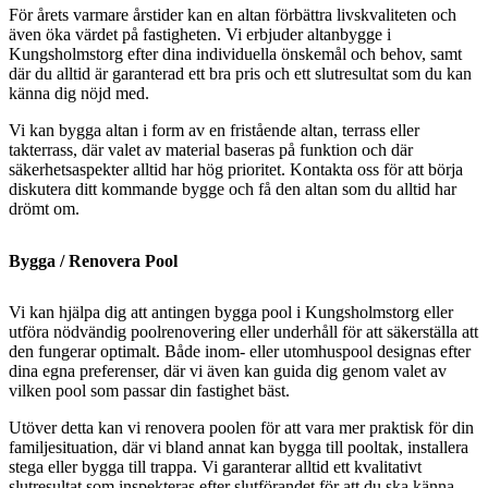
För årets varmare årstider kan en altan förbättra livskvaliteten och
även öka värdet på fastigheten. Vi erbjuder altanbygge i
Kungsholmstorg efter dina individuella önskemål och behov, samt
där du alltid är garanterad ett bra pris och ett slutresultat som du kan
känna dig nöjd med.
Vi kan bygga altan i form av en fristående altan, terrass eller
takterrass, där valet av material baseras på funktion och där
säkerhetsaspekter alltid har hög prioritet. Kontakta oss för att börja
diskutera ditt kommande bygge och få den altan som du alltid har
drömt om.
Bygga / Renovera Pool
Vi kan hjälpa dig att antingen bygga pool i Kungsholmstorg eller
utföra nödvändig poolrenovering eller underhåll för att säkerställa att
den fungerar optimalt. Både inom- eller utomhuspool designas efter
dina egna preferenser, där vi även kan guida dig genom valet av
vilken pool som passar din fastighet bäst.
Utöver detta kan vi renovera poolen för att vara mer praktisk för din
familjesituation, där vi bland annat kan bygga till pooltak, installera
stega eller bygga till trappa. Vi garanterar alltid ett kvalitativt
slutresultat som inspekteras efter slutförandet för att du ska känna