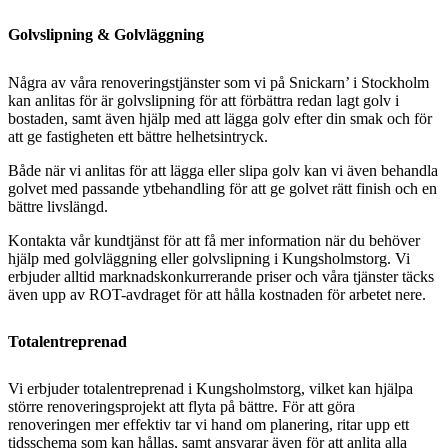
Golvslipning & Golvläggning
Några av våra renoveringstjänster som vi på Snickarn’ i Stockholm
kan anlitas för är golvslipning för att förbättra redan lagt golv i
bostaden, samt även hjälp med att lägga golv efter din smak och för
att ge fastigheten ett bättre helhetsintryck.
Både när vi anlitas för att lägga eller slipa golv kan vi även behandla
golvet med passande ytbehandling för att ge golvet rätt finish och en
bättre livslängd.
Kontakta vår kundtjänst för att få mer information när du behöver
hjälp med golvläggning eller golvslipning i Kungsholmstorg. Vi
erbjuder alltid marknadskonkurrerande priser och våra tjänster täcks
även upp av ROT-avdraget för att hålla kostnaden för arbetet nere.
Totalentreprenad
Vi erbjuder totalentreprenad i Kungsholmstorg, vilket kan hjälpa
större renoveringsprojekt att flyta på bättre. För att göra
renoveringen mer effektiv tar vi hand om planering, ritar upp ett
tidsschema som kan hållas, samt ansvarar även för att anlita alla