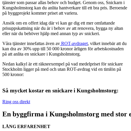
tjänster som passar allas behov och budget. Genom oss, Snickarn i
Kungsholmstorg kan du anlita hantverkare till ett bra pris. Beroende
på byggprojekt kommer priset att variera.
Ansök om en offert idag där vi kan ge dig ett mer omfattande
prisuppskattning när du är i behov av att renovera, bygga ny altan
eller när du behöver hjälp med annan typ av snickeri.
Våra tjänster innefattas även av
ROT-avdraget
, vilket innebär att du
kan dra av 30% upp till 50 000 kronor årligen för arbetskostnaden
på att anlita en snickare i Kungsholmstorg.
Nedan kalkyl är ett räkneexempel på vad medelpriset för snickare
Stockholm ligger på med och utan ROT-avdrag vid en timlön på
500 kronor:
Så mycket kostar en snickare i Kungsholmstorg:
Ring oss direkt
En byggfirma i Kungsholmstorg med stor e
LÅNG ERFARENHET