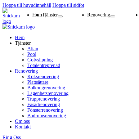
Hoppa till huvudinnehåll
Hoppa till sidfot
Hem
Tjänster
Renovering
Altan
Pool
Golvslipning
Totalentreprenad
Köksrenovering
Plattsättare
Balkongrenovering
Lägenhetsrenoverin
Trapprenovering
Fasadrenovering
Fönsterrenovering
Badrumsrenovering
Hem
Tjänster
Altan
Pool
Golvslipning
Totalentreprenad
Renovering
Köksrenovering
Plattsättare
Balkongrenovering
Lägenhetsrenovering
Trapprenovering
Fasadrenovering
Fönsterrenovering
Badrumsrenovering
Om oss
Kontakt
Ring Oss