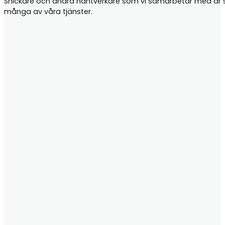
Snickare och andra hantverkare som vi samarbetar med är samt
många av våra tjänster.