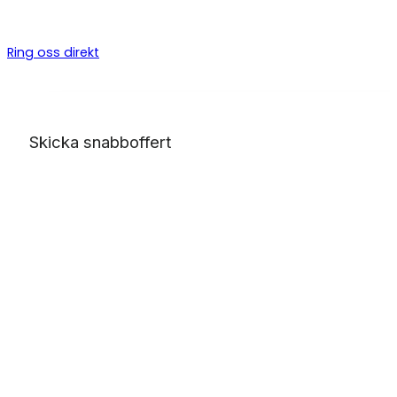
byggarbeten, allt från bygga altan till badrumsrenovering o
totalentreprenad.
Ring oss direkt
Skicka snabboffert