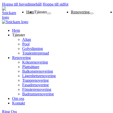
Hoppa till huvudinnehåll
Hoppa till sidfot
Hem
Tjänster
Renovering
Altan
Pool
Golvslipning
Totalentreprenad
Köksrenovering
Plattsättare
Balkongrenovering
Lägenhetsrenoverin
Trapprenovering
Fasadrenovering
Fönsterrenovering
Badrumsrenovering
Hem
Tjänster
Altan
Pool
Golvslipning
Totalentreprenad
Renovering
Köksrenovering
Plattsättare
Balkongrenovering
Lägenhetsrenovering
Trapprenovering
Fasadrenovering
Fönsterrenovering
Badrumsrenovering
Om oss
Kontakt
Ring Oss