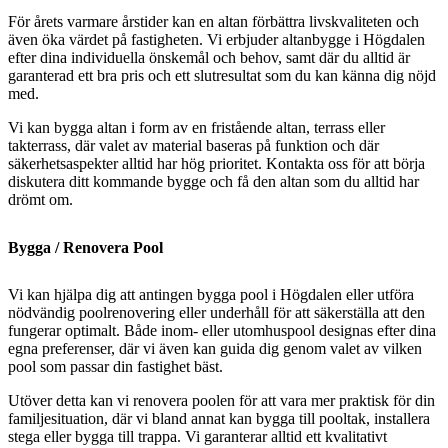
För årets varmare årstider kan en altan förbättra livskvaliteten och
även öka värdet på fastigheten. Vi erbjuder altanbygge i Högdalen
efter dina individuella önskemål och behov, samt där du alltid är
garanterad ett bra pris och ett slutresultat som du kan känna dig nöjd
med.
Vi kan bygga altan i form av en fristående altan, terrass eller
takterrass, där valet av material baseras på funktion och där
säkerhetsaspekter alltid har hög prioritet. Kontakta oss för att börja
diskutera ditt kommande bygge och få den altan som du alltid har
drömt om.
Bygga / Renovera Pool
Vi kan hjälpa dig att antingen bygga pool i Högdalen eller utföra
nödvändig poolrenovering eller underhåll för att säkerställa att den
fungerar optimalt. Både inom- eller utomhuspool designas efter dina
egna preferenser, där vi även kan guida dig genom valet av vilken
pool som passar din fastighet bäst.
Utöver detta kan vi renovera poolen för att vara mer praktisk för din
familjesituation, där vi bland annat kan bygga till pooltak, installera
stega eller bygga till trappa. Vi garanterar alltid ett kvalitativt