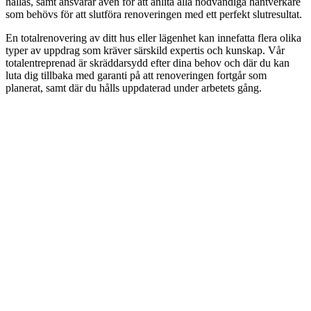
hållas, samt ansvarar även för att anlita alla nödvändiga hantverkare
som behövs för att slutföra renoveringen med ett perfekt slutresultat.
En totalrenovering av ditt hus eller lägenhet kan innefatta flera olika
typer av uppdrag som kräver särskild expertis och kunskap. Vår
totalentreprenad är skräddarsydd efter dina behov och där du kan
luta dig tillbaka med garanti på att renoveringen fortgår som
planerat, samt där du hålls uppdaterad under arbetets gång.