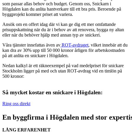
som passar allas behov och budget. Genom oss, Snickarn i
Högdalen kan du anlita hantverkare till ett bra pris. Beroende på
byggprojekt kommer priset att variera.
Ansök om en offert idag där vi kan ge dig ett mer omfattande
prisuppskattning när du är i behov av att renovera, bygga ny altan
eller när du behöver hjälp med annan typ av snickeri.
Våra tjänster innefattas även av
ROT-avdraget
, vilket innebär att du
kan dra av 30% upp till 50 000 kronor årligen för arbetskostnaden
på att anlita en snickare i Högdalen.
Nedan kalkyl är ett räkneexempel på vad medelpriset för snickare
Stockholm ligger på med och utan ROT-avdrag vid en timlön på
500 kronor:
Så mycket kostar en snickare i Högdalen:
Ring oss direkt
En byggfirma i Högdalen med stor experti
LÅNG ERFARENHET