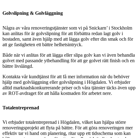
Golvslipning & Golvläggning
Några av våra renoveringstjänster som vi på Snickarn’ i Stockholm
kan anlitas för är golvslipning för att förbättra redan lagt golv i
bostaden, samt även hjälp med att lägga golv efter din smak och för
att ge fastigheten ett bättre helhetsintryck.
Både när vi anlitas för att lägga eller slipa golv kan vi även behandla
golvet med passande ytbehandling för att ge golvet rätt finish och en
bättre livslängd.
Kontakta vår kundtjänst för att få mer information när du behöver
hjälp med golvläggning eller golvslipning i Högdalen. Vi erbjuder
alltid marknadskonkurrerande priser och våra tjänster täcks även upp
av ROT-avdraget för att hålla kostnaden för arbetet nere.
Totalentreprenad
Vi erbjuder totalentreprenad i Högdalen, vilket kan hjälpa större
renoveringsprojekt att flyta på bättre. För att göra renoveringen mer
effektiv tar vi hand om planering, ritar upp ett tidsschema som kan