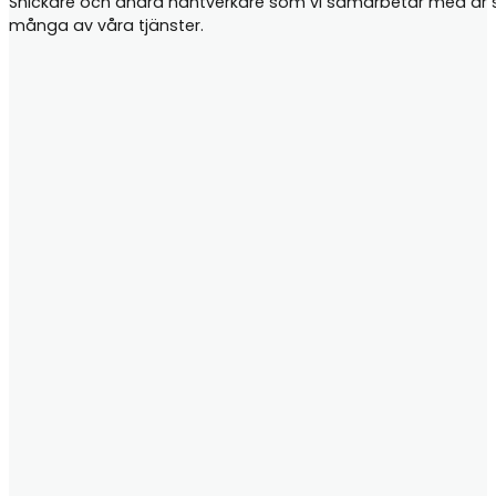
Snickare och andra hantverkare som vi samarbetar med är samt
många av våra tjänster.