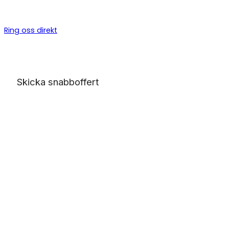
byggarbeten, allt från bygga altan till badrumsrenovering o
totalentreprenad.
Ring oss direkt
Skicka snabboffert