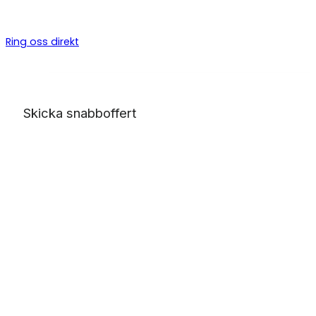
byggarbeten, allt från bygga altan till badrumsrenovering o
totalentreprenad.
Ring oss direkt
Skicka snabboffert