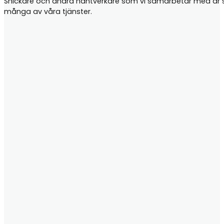
Snickare och andra hantverkare som vi samarbetar med är samt
många av våra tjänster.