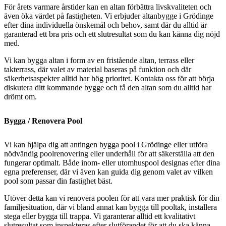
För årets varmare årstider kan en altan förbättra livskvaliteten och
även öka värdet på fastigheten. Vi erbjuder altanbygge i Grödinge
efter dina individuella önskemål och behov, samt där du alltid är
garanterad ett bra pris och ett slutresultat som du kan känna dig nöjd
med.
Vi kan bygga altan i form av en fristående altan, terrass eller
takterrass, där valet av material baseras på funktion och där
säkerhetsaspekter alltid har hög prioritet. Kontakta oss för att börja
diskutera ditt kommande bygge och få den altan som du alltid har
drömt om.
Bygga / Renovera Pool
Vi kan hjälpa dig att antingen bygga pool i Grödinge eller utföra
nödvändig poolrenovering eller underhåll för att säkerställa att den
fungerar optimalt. Både inom- eller utomhuspool designas efter dina
egna preferenser, där vi även kan guida dig genom valet av vilken
pool som passar din fastighet bäst.
Utöver detta kan vi renovera poolen för att vara mer praktisk för din
familjesituation, där vi bland annat kan bygga till pooltak, installera
stega eller bygga till trappa. Vi garanterar alltid ett kvalitativt
slutresultat som inspekteras efter slutförandet för att du ska känna