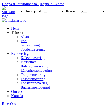
Hoppa till huvudinnehåll
Hoppa till sidfot
Hem
Tjänster
Renovering
Altan
Pool
Golvslipning
Totalentreprenad
Köksrenovering
Plattsättare
Balkongrenovering
Lägenhetsrenoverin
Trapprenovering
Fasadrenovering
Fönsterrenovering
Badrumsrenovering
Hem
Tjänster
Altan
Pool
Golvslipning
Totalentreprenad
Renovering
Köksrenovering
Plattsättare
Balkongrenovering
Lägenhetsrenovering
Trapprenovering
Fasadrenovering
Fönsterrenovering
Badrumsrenovering
Om oss
Kontakt
Ring Oss