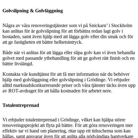
Golvslipning & Golvläggning
Några av våra renoveringstjänster som vi på Snickarn’ i Stockholm
kan anlitas för är golvslipning för att förbättra redan lagt golv i
bostaden, samt även hjälp med att lägga golv efter din smak och för
att ge fastigheten ett bättre helhetsintryck.
Både när vi anlitas för att lägga eller slipa golv kan vi även behandla
golvet med passande ytbehandling för att ge golvet rätt finish och en
bättre livslängd.
Kontakta vår kundtjänst för att få mer information när du behöver
hjälp med golvläggning eller golvslipning i Grödinge. Vi erbjuder
alltid marknadskonkurrerande priser och våra tjänster täcks även upp
av ROT-avdraget för att hålla kostnaden för arbetet nere.
Totalentreprenad
Vi erbjuder totalentreprenad i Grödinge, vilket kan hjälpa större
renoveringsprojekt att flyta på bättre. För att göra renoveringen mer
effektiv tar vi hand om planering, ritar upp ett tidsschema som kan
hållas, samt ansvarar även för att anlita alla nödvändiga hantverkare