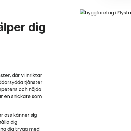
älper dig
ter, där vi inriktar
äddarsydda tjänster
mpetens och nöjda
 är en snickare som
r oss känner sig
ålla dig
nna dig trygg med