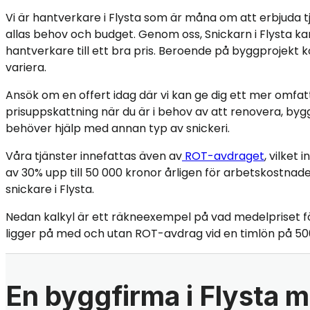
Vi är hantverkare i Flysta som är måna om att erbjuda 
allas behov och budget. Genom oss, Snickarn i Flysta kan
hantverkare till ett bra pris. Beroende på byggprojekt 
variera.
Ansök om en offert idag där vi kan ge dig ett mer omfa
prisuppskattning när du är i behov av att renovera, bygg
behöver hjälp med annan typ av snickeri.
Våra tjänster innefattas även av
ROT-avdraget
, vilket
av 30% upp till 50 000 kronor årligen för arbetskostnade
snickare i Flysta.
Nedan kalkyl är ett räkneexempel på vad medelpriset f
ligger på med och utan ROT-avdrag vid en timlön på 50
En byggfirma i Flysta m