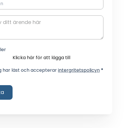
on
iler
Klicka här för att lägga till
ag har läst och accepterar
intergritetspolicyn
*
ka