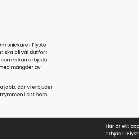
m snickare i Flysta
ska bli väl slutfört
r som vi kan erbjuda
g med mängder av
a jobb, där vi erbjuder
tutrymmen i ditt hem.
Här är ett ax
erbjder i Flys