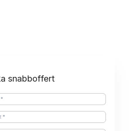
a snabboffert
*
t
*