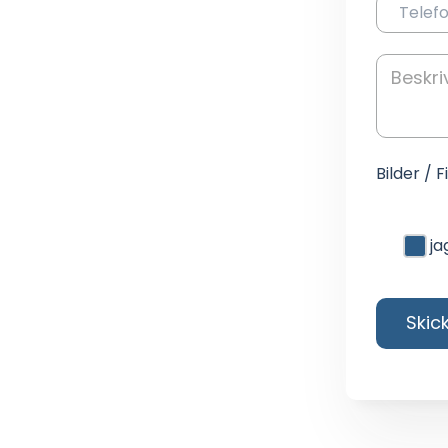
Telef
r till
ing och
Bilder / F
Ja, j
Skic