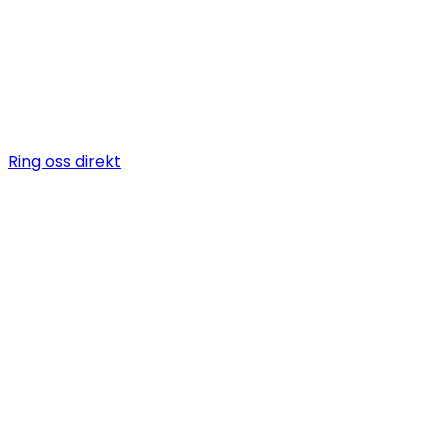
Vi är en snickare i Flysta som erbjuder allt när det komme
byggarbeten, allt från bygga altan till badrumsrenover
totalentreprenad.
Ring oss direkt