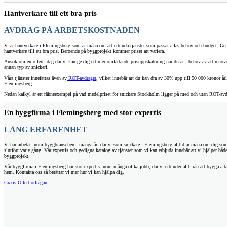
Hantverkare till ett bra pris
AVDRAG PÅ ARBETSKOSTNADEN
Vi är hantverkare i Flemingsberg som är måna om att erbjuda tjänster som passar allas behov och budget. G
hantverkare till ett bra pris. Beroende på byggprojekt kommer priset att variera.
Ansök om en offert idag där vi kan ge dig ett mer omfattande prisuppskattning när du är i behov av att renov
annan typ av snickeri.
Våra tjänster innefattas även av
ROT-avdraget
, vilket innebär att du kan dra av 30% upp till 50 000 kronor årl
Flemingsberg.
Nedan kalkyl är ett räkneexempel på vad medelpriset för snickare Stockholm ligger på med och utan ROT-avd
En byggfirma i Flemingsberg med stor expertis
LÅNG ERFARENHET
Vi har arbetat inom byggbranschen i många år, där vi som snickare i Flemingsberg alltid är måna om dig som
slutfört varje gång. Vår expertis och gedigna katalog av tjänster som vi kan erbjuda innebär att vi hjälper bå
byggprojekt.
Vår byggfirma i Flemingsberg har stor expertis inom många olika jobb, där vi erbjuder allt från att bygga alta
hem. Kontakta oss så berättar vi mer hur vi kan hjälpa dig.
Gratis Offertförfrågan