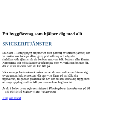
Ett byggföretag som hjälper dig med allt
SNICKERITJÄNSTER
Snickarn i Flemingsberg erbjuder en bred portfölj av snickeritjänster, där
vi inriktar oss både på altan, golv, plattsättning och erbjuder
skräddarsydda tjänster när du behöver renovera kök, badrum eller fönster.
Kompetens och nöjda kunder är någonting som vi verkligen brinner för,
där vi är en snickare som du kan lita på.
Våra kunniga hantverkare är måna om att du som anlitar oss känner sig
trygg genom hela processen, där stor vikt läggs på att hålla dig
uppdaterad, tillgodose praktiska råd och där du kan känna dig trygg med
att varje uppdrag slutförs till precision och av hög kvalitet.
Är du i behov av en erfaren snickare i Flemingsberg, kontakta oss på 08
– 446 854 94 så hjälper vi dig. Välkommen!
Ring oss direkt