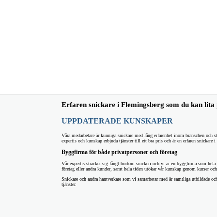
Erfaren snickare i Flemingsberg som du kan lita
UPPDATERADE KUNSKAPER
Våra medarbetare är kunniga snickare med lång erfarenhet inom branschen och st
expertis och kunskap erbjuda tjänster till ett bra pris och är en erfaren snickare
Byggfirma för både privatpersoner och företag
Vår expertis sträcker sig långt bortom snickeri och vi är en byggfirma som hela ti
företag eller andra kunder, samt hela tiden utökar vår kunskap genom kurser och 
Snickare och andra hantverkare som vi samarbetar med är samtliga utbildade och 
tjänster.