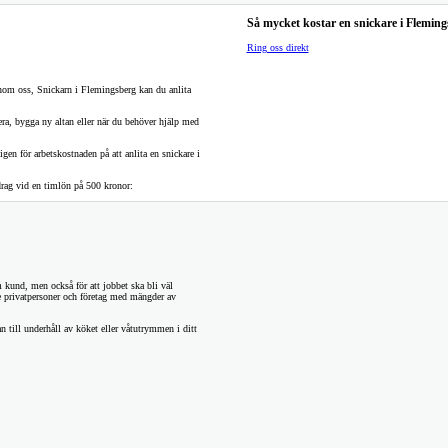
Så mycket kostar en snickare i Fleming
Ring oss direkt
enom oss, Snickarn i Flemingsberg kan du anlita
era, bygga ny altan eller när du behöver hjälp med
igen för arbetskostnaden på att anlita en snickare i
rag vid en timlön på 500 kronor:
 kund, men också för att jobbet ska bli väl
de privatpersoner och företag med mängder av
n till underhåll av köket eller våtutrymmen i ditt