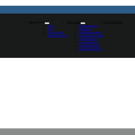
Hem
Tjänster
Renovering
Om oss
Kontakt
Altan
Köksrenovering
Pool
Plattsättare
Golvslipning
Balkongrenovering
Totalentreprenad
Lägenhetsrenovering
Trapprenovering
Fasadrenovering
Fönsterrenovering
Badrumsrenovering