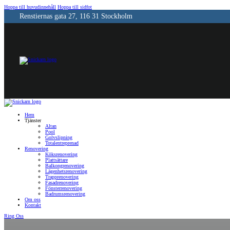
Hoppa till huvudinnehåll
Hoppa till sidfot
Renstiernas gata 27, 116 31 Stockholm
Hem
Tjänster
Altan
Pool
Golvslipning
Totalentreprenad
Renovering
Köksrenovering
Plattsättare
Balkongrenovering
Lägenhetsrenovering
Trapprenovering
Fasadrenovering
Fönsterrenovering
Badrumsrenovering
Om oss
Kontakt
Ring Oss