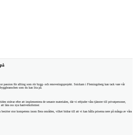
 på
or passion för allting som rör bygg- och renoveringsprojekt. Snickarn i Flemingsberg kan tack vare vår
 i byggbranschen som du kan lita på.
den strävar efter att implementera de senaste materialen, där vi erbjuder våra tjänster till privatpersoner,
att lära oss nya hantverksformer.
besitter stor kompetens inom flera områden, vilket bidrar till att vi kan hålla priserna nere på många av våra