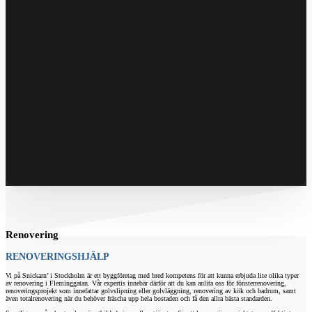
Renovering
RENOVERINGSHJÄLP
Vi på Snickarn’ i Stockholm är ett byggföretag med bred kompetens för att kunna erbjuda lite olika typer
av renovering i Fleminggatan. Vår expertis innebär därför att du kan anlita oss för fönsterrenovering,
renoveringsprojekt som innefattar golvslipning eller golvläggning, renovering av kök och badrum, samt
även totalrenovering när du behöver fräscha upp hela bostaden och få den allra bästa standarden.