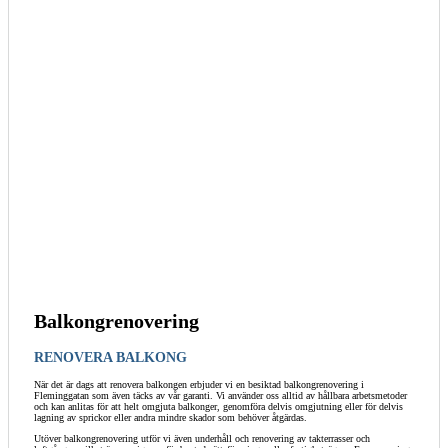
Balkongrenovering
RENOVERA BALKONG
När det är dags att renovera balkongen erbjuder vi en besiktad balkongrenovering i
Fleminggatan som även täcks av vår garanti. Vi använder oss alltid av hållbara arbetsmetoder
och kan anlitas för att helt omgjuta balkonger, genomföra delvis omgjutning eller för delvis
lagning av sprickor eller andra mindre skador som behöver åtgärdas.
Utöver balkongrenovering utför vi även underhåll och renovering av takterrasser och