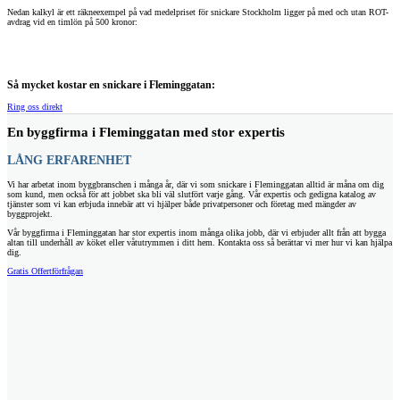
Nedan kalkyl är ett räkneexempel på vad medelpriset för snickare Stockholm ligger på med och utan ROT-
avdrag vid en timlön på 500 kronor:
Så mycket kostar en snickare i Fleminggatan:
Ring oss direkt
En byggfirma i Fleminggatan med stor expertis
LÅNG ERFARENHET
Vi har arbetat inom byggbranschen i många år, där vi som snickare i Fleminggatan alltid är måna om dig
som kund, men också för att jobbet ska bli väl slutfört varje gång. Vår expertis och gedigna katalog av
tjänster som vi kan erbjuda innebär att vi hjälper både privatpersoner och företag med mängder av
byggprojekt.
Vår byggfirma i Fleminggatan har stor expertis inom många olika jobb, där vi erbjuder allt från att bygga
altan till underhåll av köket eller våtutrymmen i ditt hem. Kontakta oss så berättar vi mer hur vi kan hjälpa
dig.
Gratis Offertförfrågan