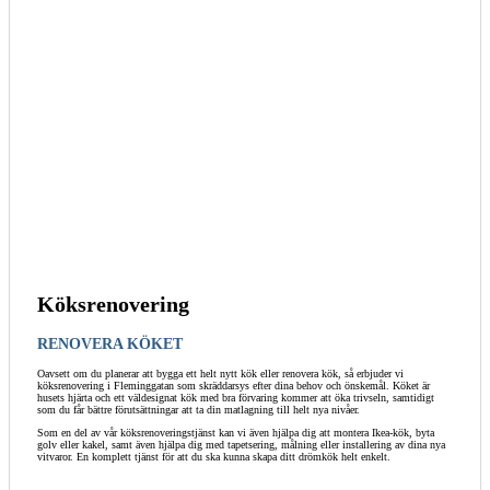
Köksrenovering
RENOVERA KÖKET
Oavsett om du planerar att bygga ett helt nytt kök eller renovera kök, så erbjuder vi
köksrenovering i Fleminggatan som skräddarsys efter dina behov och önskemål. Köket är
husets hjärta och ett väldesignat kök med bra förvaring kommer att öka trivseln, samtidigt
som du får bättre förutsättningar att ta din matlagning till helt nya nivåer.
Som en del av vår köksrenoveringstjänst kan vi även hjälpa dig att montera Ikea-kök, byta
golv eller kakel, samt även hjälpa dig med tapetsering, målning eller installering av dina nya
vitvaror. En komplett tjänst för att du ska kunna skapa ditt drömkök helt enkelt.