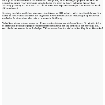
Samtliga av våra hantverkare är utbildade inom flera tjänster, för att kunna göra projektet mer effektivt.
Beroende på vilken typ av renovering som din bostad är i behov av, kan vi bidra med hjälp av både
skissning, planering, val av material och såklart även slutföra själva renoveringen som alltid täcks av vår
nöjd-kund-garanti.
Dessutom innefattas samtliga av våra renoveringstjänster av ROT-avdraget, vilket innebär att du kan göra
avdrag på 30% av arbetskostnaden och tillgodoses med en mindre kostsam renoveringshjälp för att öka
standarden för bättre trivsel eller inför en kommande försäljning.
Nedan listar vi mer information om de olika renoveringstjänster som du kan anlita oss för. Vi sätter igång
att planera ditt kommande projekt och rekommenderar material och färg som passar din personliga stil,
samt där du kan renovera inom din budget. Välkommen att kontakta vår kundtjänst idag för att få en offert!