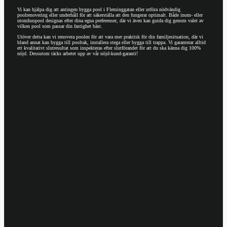
Vi kan hjälpa dig att antingen bygga pool i Fleminggatan eller utföra nödvändig
poolrenovering eller underhåll för att säkerställa att den fungerar optimalt. Både inom- eller
utomhuspool designas efter dina egna preferenser, där vi även kan guida dig genom valet av
vilken pool som passar din fastighet bäst.
Utöver detta kan vi renovera poolen för att vara mer praktisk för din familjesituation, där vi
bland annat kan bygga till pooltak, installera stega eller bygga till trappa. Vi garanterar alltid
ett kvalitativt slutresultat som inspekteras efter slutförandet för att du ska känna dig 100%
nöjd. Dessutom täcks arbetet upp av vår nöjd-kund-garanti!