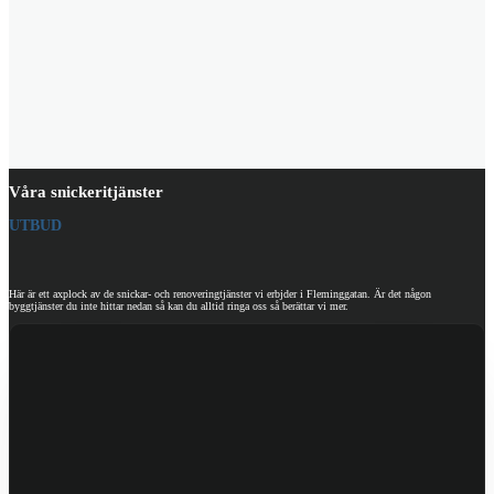
Våra snickeritjänster
UTBUD
Här är ett axplock av de snickar- och renoveringtjänster vi erbjder i Fleminggatan. Är det någon
byggtjänster du inte hittar nedan så kan du alltid ringa oss så berättar vi mer.