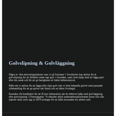
Golvslipning & Golvläggning
Några av våra renoveringstjänster som vi på Snickarn’ i Stockholm kan anlitas för är
golvslipning för att förbättra redan lagt golv i bostaden, samt även hjälp med att lägga golv
efter din smak och för att ge fastigheten ett bättre helhetsintryck.
Både när vi anlitas för att lägga eller slipa golv kan vi även behandla golvet med passande
ytbehandling för att ge golvet rätt finish och en bättre livslängd.
Kontakta vår kundtjänst för att få mer information när du behöver hjälp med golvläggning
eller golvslipning i Fleminggatan. Vi erbjuder alltid marknadskonkurrerande priser och våra
tjänster täcks även upp av ROT-avdraget för att hålla kostnaden för arbetet nere.