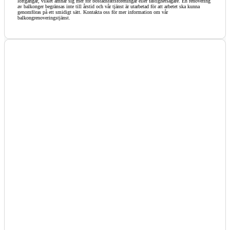
loftgångar, vilket ämnar sig mer för bostadsrättsföreningar eller fastighetsägare. En renovering
av balkonger begränsas inte till årstid och vår tjänst är utarbetad för att arbetet ska kunna
genomföras på ett smidigt sätt. Kontakta oss för mer information om vår
balkongrenoveringstjänst.