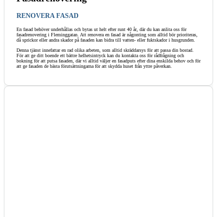
RENOVERA FASAD
En fasad behöver underhållas och bytas ut helt efter runt 40 år, där du kan anlita oss för
fasadrenovering i Fleminggatan. Att renovera en fasad är någonting som alltid bör prioriteras,
då sprickor eller andra skador på fasaden kan bidra till vatten- eller fuktskador i husgrunden.
Denna tjänst innefattar en rad olika arbeten, som alltid skräddarsys för att passa din bostad.
För att ge ditt boende ett bättre helhetsintryck kan du kontakta oss för rådfrågning och
bokning för att putsa fasaden, där vi alltid väljer en fasadputs efter dina enskilda behov och för
att ge fasaden de bästa förutsättningarna för att skydda huset från yttre påverkan.