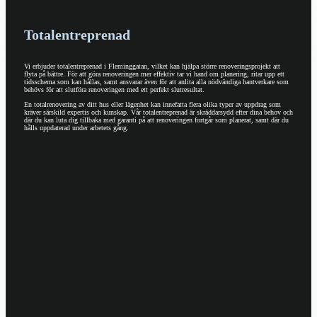
Totalentreprenad
Vi erbjuder totalentreprenad i Fleminggatan, vilket kan hjälpa större renoveringsprojekt att
flyta på bättre. För att göra renoveringen mer effektiv tar vi hand om planering, ritar upp ett
tidsschema som kan hållas, samt ansvarar även för att anlita alla nödvändiga hantverkare som
behövs för att slutföra renoveringen med ett perfekt slutresultat.
En totalrenovering av ditt hus eller lägenhet kan innefatta flera olika typer av uppdrag som
kräver särskild expertis och kunskap. Vår totalentreprenad är skräddarsydd efter dina behov och
där du kan luta dig tillbaka med garanti på att renoveringen fortgår som planerat, samt där du
hålls uppdaterad under arbetets gång.