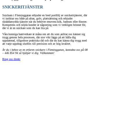
SNICKERITJÄNSTER
Snickarn i Fleminggatan erbjuder en bred portfölj av snickeritjänster, där
vi inriktar oss både på altan, golv, plattsättning och erbjuder
skräddarsydda tjänster när du behöver renovera kök, badrum eller fönster.
Kompetens och nöjda kunder är någonting som vi verkligen brinner för,
där vi är en snickare som du kan lita på.
Våra kunniga hantverkare är måna om att du som anlitar oss känner sig
trygg genom hela processen, där stor vikt läggs på att hålla dig
uppdaterad, tillgodose praktiska råd och där du kan känna dig trygg med
att varje uppdrag slutförs till precision och av hög kvalitet.
Är du i behov av en erfaren snickare i Fleminggatan, kontakta oss på 08
– 446 854 94 så hjälper vi dig. Välkommen!
Ring oss direkt