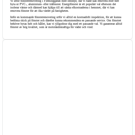
Vi utför fönsterrenovering i Fleminggatan med omnejd, där vi både kan renovera eller helt
byta ut PVC-, aluminium- eller träfönster. Energifönster är ett populärt val eftersom det
isolerar värme och därmed kan hjälpa till att sänka elkostnaderna i hemmet, där vi kan
renovera fönster för att öka värdet på fastigheten.
Inför en kommande fönsterrenovering utför vi alltid en kostnadsfri inspektion, för att kunna
bedöma skick på fönster och därefter kunna rekommendera en passande service. Om fönstret
behöver bytas helt och hållet, kan vi tillgodose dig med ett passande val. Vi garanterar alltid
fönster av hög kvalitet, som är motståndskraftiga för väder och vind.