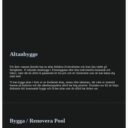
Altanbygge
För årets varmare årstider kan en altan förbättra livskvaliteten och även öka värdet på
fastigheten. Vi erbjuder altanbygge i Fleminggatan efter dina individuella önskemål och
behov, samt där du alltid är garanterad ett bra pris och ett slutresultat som du kan känna dig
nöjd med.
Vi kan bygga altan i form av en fristående altan, terrass eller takterrass, där valet av material
baseras på funktion och där säkerhetsaspekter alltid har hög prioritet. Kontakta oss för att börja
diskutera ditt kommande bygge och få den altan som du alltid har drömt om.
Bygga / Renovera Pool