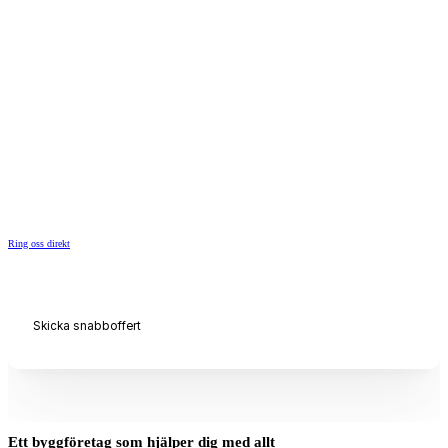
SNICKARE FLEMINGGATAN
Behov av en hantverkare?
Vi hjälper dig.
Vi är en snickare i Fleminggatan som erbjuder allt när det kommer till byggar
från bygga altan till badrumsrenovering och totalentreprenad.
Ring oss direkt
Skicka snabboffert
Ett byggföretag som hjälper dig med allt