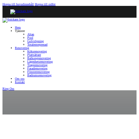
Hoppa till huvudinnehåll
Hoppa till sidfot
Hem
Tjänster
Altan
Pool
Golvslipning
Totalentreprenad
Renovering
Köksrenovering
Plattsättare
Balkongrenovering
Lägenhetsrenovering
Trapprenovering
Fasadrenovering
Fönsterrenovering
Badrumsrenovering
Om oss
Kontakt
Ring Oss