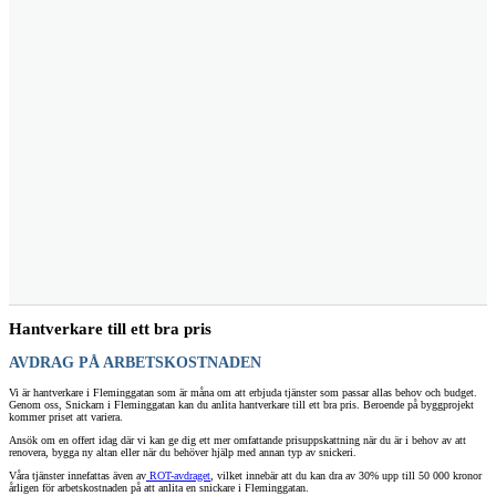
Hantverkare till ett bra pris
AVDRAG PÅ ARBETSKOSTNADEN
Vi är hantverkare i Fleminggatan som är måna om att erbjuda tjänster som passar allas behov och budget.
Genom oss, Snickarn i Fleminggatan kan du anlita hantverkare till ett bra pris. Beroende på byggprojekt
kommer priset att variera.
Ansök om en offert idag där vi kan ge dig ett mer omfattande prisuppskattning när du är i behov av att
renovera, bygga ny altan eller när du behöver hjälp med annan typ av snickeri.
Våra tjänster innefattas även av
ROT-avdraget
, vilket innebär att du kan dra av 30% upp till 50 000 kronor
årligen för arbetskostnaden på att anlita en snickare i Fleminggatan.