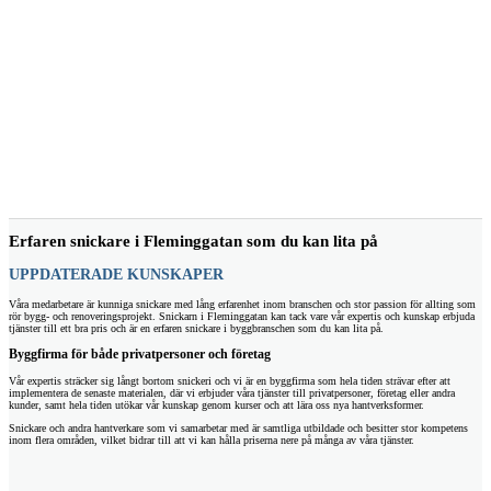
Erfaren snickare i Fleminggatan som du kan lita på
UPPDATERADE KUNSKAPER
Våra medarbetare är kunniga snickare med lång erfarenhet inom branschen och stor passion för allting som
rör bygg- och renoveringsprojekt. Snickarn i Fleminggatan kan tack vare vår expertis och kunskap erbjuda
tjänster till ett bra pris och är en erfaren snickare i byggbranschen som du kan lita på.
Byggfirma för både privatpersoner och företag
Vår expertis sträcker sig långt bortom snickeri och vi är en byggfirma som hela tiden strävar efter att
implementera de senaste materialen, där vi erbjuder våra tjänster till privatpersoner, företag eller andra
kunder, samt hela tiden utökar vår kunskap genom kurser och att lära oss nya hantverksformer.
Snickare och andra hantverkare som vi samarbetar med är samtliga utbildade och besitter stor kompetens
inom flera områden, vilket bidrar till att vi kan hålla priserna nere på många av våra tjänster.