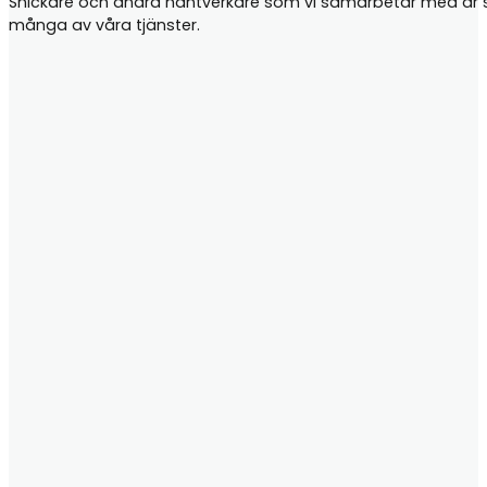
Snickare och andra hantverkare som vi samarbetar med är samt
många av våra tjänster.