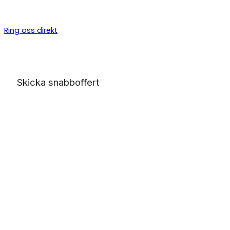
byggarbeten, allt från bygga altan till badrumsrenovering o
totalentreprenad.
Ring oss direkt
Skicka snabboffert