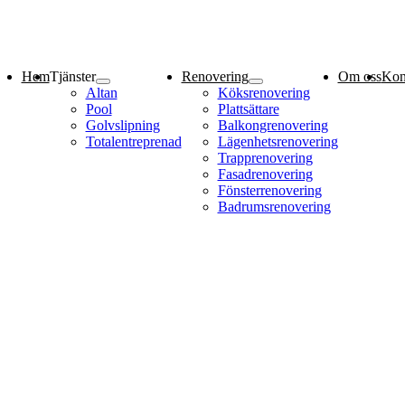
Hem
Tjänster
Renovering
Om oss
Kon
Altan
Köksrenovering
Pool
Plattsättare
Golvslipning
Balkongrenovering
Totalentreprenad
Lägenhetsrenovering
Trapprenovering
Fasadrenovering
Fönsterrenovering
Badrumsrenovering