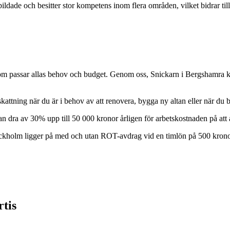
dade och besitter stor kompetens inom flera områden, vilket bidrar till 
om passar allas behov och budget. Genom oss, Snickarn i Bergshamra kan
kattning när du är i behov av att renovera, bygga ny altan eller när du
kan dra av 30% upp till 50 000 kronor årligen för arbetskostnaden på att
tockholm ligger på med och utan ROT-avdrag vid en timlön på 500 krono
tis