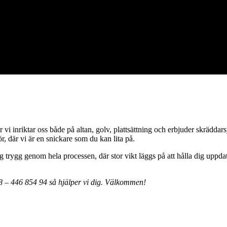
yggarbeten, allt från bygga altan till badrumsrenovering och totalentrep
r vi inriktar oss både på altan, golv, plattsättning och erbjuder skrädda
 där vi är en snickare som du kan lita på.
 trygg genom hela processen, där stor vikt läggs på att hålla dig uppdat
08 – 446 854 94 så hjälper vi dig. Välkommen!