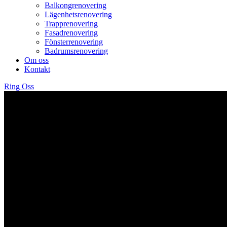
Balkongrenovering
Lägenhetsrenovering
Trapprenovering
Fasadrenovering
Fönsterrenovering
Badrumsrenovering
Om oss
Kontakt
Ring Oss
SNICKARE BERGSHAMRA
Behov av en
hantverkare?