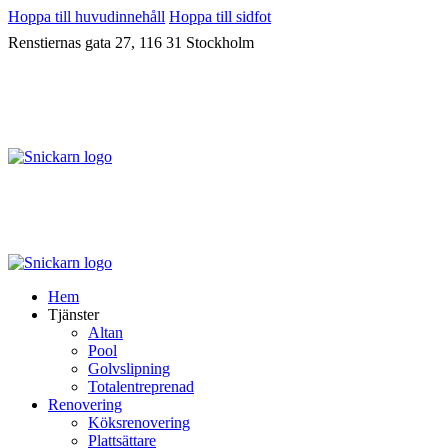
Hoppa till huvudinnehåll
Hoppa till sidfot
Renstiernas gata 27, 116 31 Stockholm
Hem
Tjänster
Altan
Pool
Golvslipning
Totalentreprenad
Renovering
Köksrenovering
Plattsättare