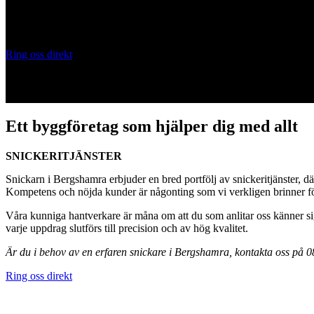
Vi hjälper dig.
Vi är en snickare i Bergshamra som erbjuder allt när det kommer till b
Ring oss direkt
Skicka snabboffert
Ett byggföretag som hjälper dig med allt
SNICKERITJÄNSTER
Snickarn i Bergshamra erbjuder en bred portfölj av snickeritjänster, dä
Kompetens och nöjda kunder är någonting som vi verkligen brinner för,
Våra kunniga hantverkare är måna om att du som anlitar oss känner sig
varje uppdrag slutförs till precision och av hög kvalitet.
Är du i behov av en erfaren snickare i Bergshamra, kontakta oss på 
Ring oss direkt