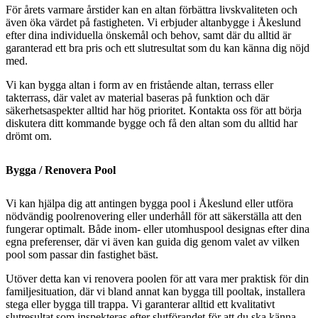
För årets varmare årstider kan en altan förbättra livskvaliteten och
även öka värdet på fastigheten. Vi erbjuder altanbygge i Åkeslund
efter dina individuella önskemål och behov, samt där du alltid är
garanterad ett bra pris och ett slutresultat som du kan känna dig nöjd
med.
Vi kan bygga altan i form av en fristående altan, terrass eller
takterrass, där valet av material baseras på funktion och där
säkerhetsaspekter alltid har hög prioritet. Kontakta oss för att börja
diskutera ditt kommande bygge och få den altan som du alltid har
drömt om.
Bygga / Renovera Pool
Vi kan hjälpa dig att antingen bygga pool i Åkeslund eller utföra
nödvändig poolrenovering eller underhåll för att säkerställa att den
fungerar optimalt. Både inom- eller utomhuspool designas efter dina
egna preferenser, där vi även kan guida dig genom valet av vilken
pool som passar din fastighet bäst.
Utöver detta kan vi renovera poolen för att vara mer praktisk för din
familjesituation, där vi bland annat kan bygga till pooltak, installera
stega eller bygga till trappa. Vi garanterar alltid ett kvalitativt
slutresultat som inspekteras efter slutförandet för att du ska känna