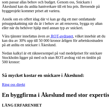
som passar allas behov och budget. Genom oss, Snickarn i
Åkeslund kan du anlita hantverkare till ett bra pris. Beroende på
byggprojekt kommer priset att variera.
Ansök om en offert idag där vi kan ge dig ett mer omfattande
prisuppskattning när du är i behov av att renovera, bygga ny altan
eller när du behöver hjälp med annan typ av snickeri.
Våra tjänster innefattas även av
ROT-avdraget
, vilket innebär att du
kan dra av 30% upp till 50 000 kronor årligen för arbetskostnaden
på att anlita en snickare i Åkeslund.
Nedan kalkyl är ett räkneexempel på vad medelpriset för snickare
Stockholm ligger på med och utan ROT-avdrag vid en timlön på
500 kronor:
Så mycket kostar en snickare i Åkeslund:
Ring oss direkt
En byggfirma i Åkeslund med stor experti
LÅNG ERFARENHET