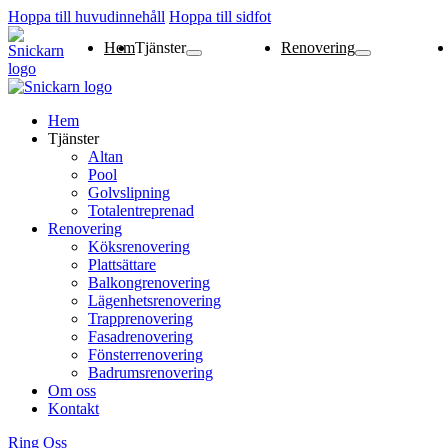
Hoppa till huvudinnehåll
Hoppa till sidfot
Hem
Tjänster
Renovering
Altan
Pool
Golvslipning
Totalentreprenad
Köksrenovering
Plattsättare
Balkongrenovering
Lägenhetsrenoverin
Trapprenovering
Fasadrenovering
Fönsterrenovering
Badrumsrenovering
Hem
Tjänster
Altan
Pool
Golvslipning
Totalentreprenad
Renovering
Köksrenovering
Plattsättare
Balkongrenovering
Lägenhetsrenovering
Trapprenovering
Fasadrenovering
Fönsterrenovering
Badrumsrenovering
Om oss
Kontakt
Ring Oss