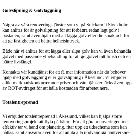
Golvslipning & Golvläggning
Några av våra renoveringstjänster som vi på Snickarn’ i Stockholm
kan anlitas för är golvslipning för att förbättra redan lagt golv i
bostaden, samt även hjälp med att lägga golv efter din smak och för
att ge fastigheten ett bättre helhetsintryck.
Både när vi anlitas för att lägga eller slipa golv kan vi även behandla
golvet med passande ytbehandling för att ge golvet rätt finish och en
bättre livslängd.
Kontakta vår kundtjänst för att få mer information när du behöver
hjälp med golvläggning eller golvslipning i Åkeslund. Vi erbjuder
alltid marknadskonkurrerande priser och våra tjänster täcks även upp
av ROT-avdraget för att hålla kostnaden för arbetet nere.
Totalentreprenad
Vi erbjuder totalentreprenad i Åkeslund, vilket kan hjälpa större
renoveringsprojekt att flyta på bättre. För att göra renoveringen mer
effektiv tar vi hand om planering, ritar upp ett tidsschema som kan
hållas, samt ansvarar även för att anlita alla nödvändiga hantverkare