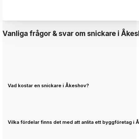
Vanliga frågor & svar om snickare i Åke
Vad kostar en snickare i Åkeshov?
Timpriset för en snickare varierar lite beroende på typ av 
du göra ROT-avdrag på upp till 50 000 kronor för de flesta 
Vilka fördelar finns det med att anlita ett byggföretag i