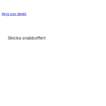
byggarbeten, allt från bygga altan till badrumsrenovering o
totalentreprenad.
Ring oss direkt
Skicka snabboffert