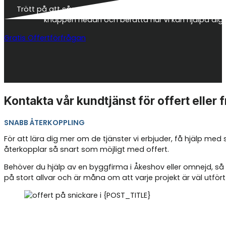
Trött på att såga och hamra och känner att det vore rätt 
knappen nedan och berätta hur vi kan hjälpa dig
Gratis Offertförfrågan
Kontakta vår kundtjänst för offert eller 
SNABB ÅTERKOPPLING
För att lära dig mer om de tjänster vi erbjuder, få hjälp me
återkopplar så snart som möjligt med offert.
Behöver du hjälp av en byggfirma i Åkeshov eller omnejd, så 
på stort allvar och är måna om att varje projekt är väl utfört