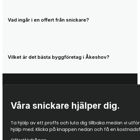
Att anlita ett byggföretag i Åkeshov innebär att du kan få 
precis som du har tänkt dig. Med vår katalog av tjänster 
Vad ingår i en offert från snickare?
En offert från oss inkluderar beräknad materialkostnad och
kostnaden.
Vilket är det bästa byggföretag i Åkeshov?
Bästa byggfirman i Åkeshov är naturligtvis oss på Snickarn’
alltid jämföra andra firmor också så du hittar någon so
Våra snickare hjälper dig.
Ta hjälp av ett proffs och luta dig tillbaka medan vi utför
hjälp med. Klicka på knappen nedan och få en kostnadsfri