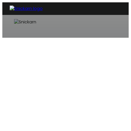
SNICKARE ÅKESHOV
Behov av en hantverkare? Vi 
Vi är en snickare i Åkeshov som erbjuder allt när det kommer t